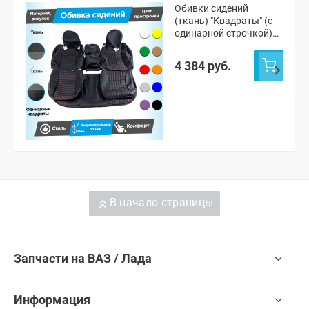
Обивки сидений
(ткань) "Квадраты" (с
одинарной строчкой)
ВАЗ 2111, 2112
(овальные малые
4 384 руб.
подголовники)
В начало страницы
Запчасти на ВАЗ / Лада
Информация