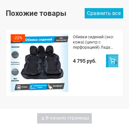
Похожие товары
Обивки сидений (эко-
-22%
кожа) (центр с
перфорацией) Лада
Приора хэтчбек 2172,
универсал 2171
4 795 руб.
(овальные малые
подголовники) (без
прострочки)
В начало страницы