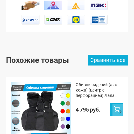
Похожие товары
Обивки сидений (эко-
кожа) (центр с
перфорацией) Лада
Приора хэтчбек 2172,
универсал 2171
4 795 руб.
(овальные малые
подголовники) (с
прострочкой)