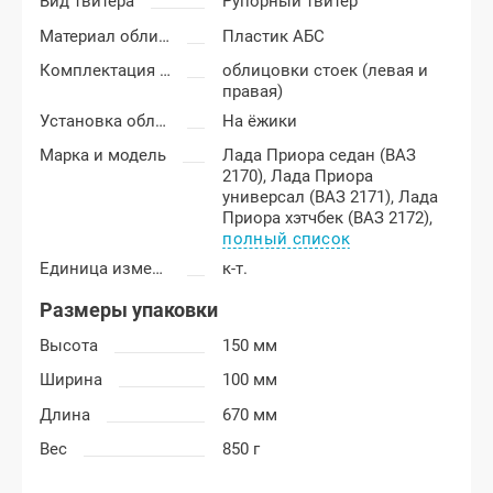
Вид твитера
Рупорный твитер
Материал облицовки передних стоек
Пластик АБС
Комплектация облицовок передних стоек
облицовки стоек (левая и
правая)
Установка облицовок
На ёжики
Марка и модель
Лада Приора седан (ВАЗ
2170),
Лада Приора
универсал (ВАЗ 2171),
Лада
Приора хэтчбек (ВАЗ 2172),
полный список
Единица измерения
к-т.
Размеры упаковки
Высота
150 мм
Ширина
100 мм
Длина
670 мм
Вес
850 г