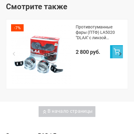
Смотрите также
Противотуманные
-7%
фары (ПТФ) LA5020
"DLAA" с линзой
(универсальные)
2 800 руб.
В начало страницы