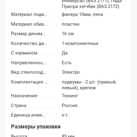
универсал (ВАЗ 2171),
Лада
Приора хэтчбек (ВАЗ 2172)
Материал подиумов
фанера 10мм, пена
Материал обивки подиумов
пластик
Размер динамиков
16 см
Количество динамиков
1-компонентные
С карманом
Да
Направленность
Есть
Вид стеклоподъемников
Электро
Комплектация подиумов
подиумы - 2 шт. (правый,
левый), крепеж
Назначение
Тюнинг
Страна
Россия
Единица измерения
к-т.
Размеры упаковки
Высота
85 мм