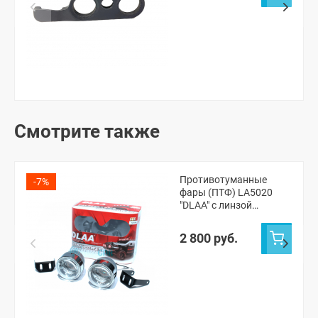
переноса ручки
открывания)
Смотрите также
Противотуманные
-7%
фары (ПТФ) LA5020
"DLAA" с линзой
(универсальные)
2 800 руб.