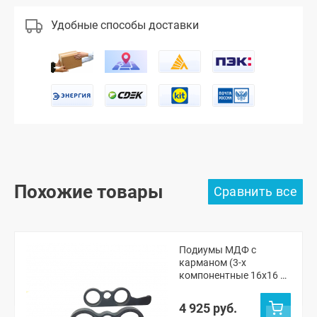
Удобные способы доставки
Похожие товары
Подиумы МДФ с
карманом (3-х
компонентные 16x16 x
рупорный твитер) "VS-
avto" ВАЗ 2101, 2105-07,
4 925 руб.
Нива ЧПУ (без