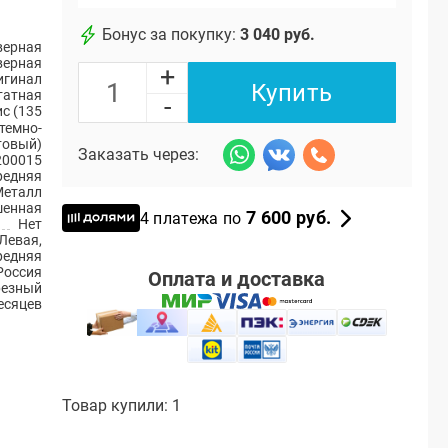
Бонус за покупку:
3 040 руб.
верная
верная
+
игинал
Купить
атная
-
с (135
темно-
товый)
Заказать через:
200015
редняя
Металл
енная
7 600 руб.
4 платежа по
Нет
Левая,
редняя
Россия
Оплата и доставка
резный
есяцев
Товар купили: 1