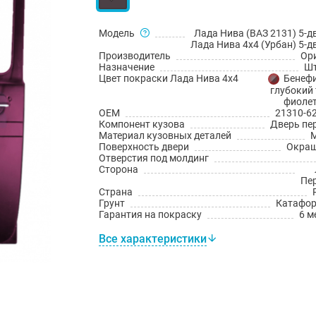
Модель
Лада Нива (ВАЗ 2131) 5-д
Лада Нива 4x4 (Урбан) 5-д
Производитель
Ор
Назначение
Шт
Цвет покраски Лада Нива 4х4
Бенефи
глубокий 
фиоле
OEM
21310-6
Компонент кузова
Дверь пе
Материал кузовных деталей
Поверхность двери
Окраш
Отверстия под молдинг
Сторона
Пе
Страна
Грунт
Катафо
Гарантия на покраску
6 м
Все характеристики