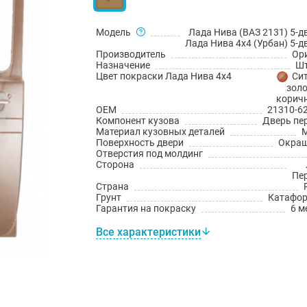
Модель
Лада Нива (ВАЗ 2131) 5-д
Лада Нива 4x4 (Урбан) 5-д
Производитель
Ор
Назначение
Шт
Цвет покраски Лада Нива 4х4
Сит
золо
корич
OEM
21310-6
Компонент кузова
Дверь пе
Материал кузовных деталей
Поверхность двери
Окраш
Отверстия под молдинг
Сторона
Пе
Страна
Грунт
Катафо
Гарантия на покраску
6 м
Все характеристики