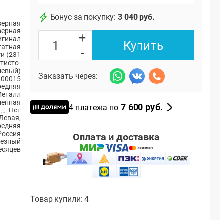
Бонус за покупку:
3 040 руб.
верная
верная
+
игинал
Купить
атная
-
и (231
тисто-
невый)
Заказать через:
200015
редняя
Металл
енная
7 600 руб.
4 платежа по
Нет
Левая,
редняя
Россия
Оплата и доставка
резный
есяцев
Товар купили: 4