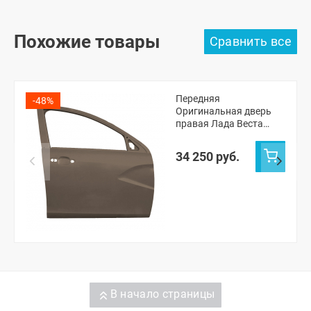
Похожие товары
Передняя
-48%
Оригинальная дверь
правая Лада Веста
седан, СВ универсал,
Веста NG седан, NG СВ
34 250 руб.
универсал (Кориандр
790)
В начало страницы