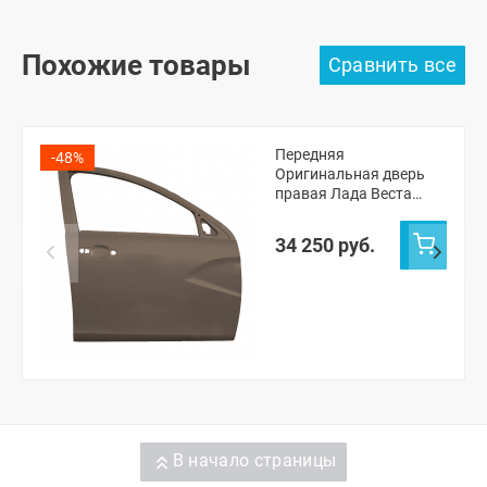
Похожие товары
Передняя
-48%
Оригинальная дверь
правая Лада Веста
седан, СВ универсал,
Веста NG седан, NG СВ
34 250 руб.
универсал (Кориандр
790)
В начало страницы