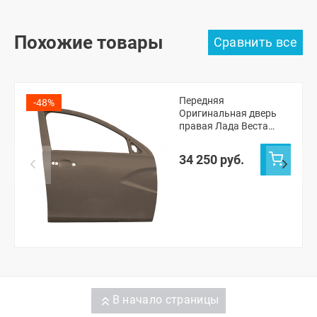
Похожие товары
Передняя
-48%
Оригинальная дверь
правая Лада Веста
седан, СВ универсал,
Веста NG седан, NG СВ
34 250 руб.
универсал (Кориандр
790)
В начало страницы