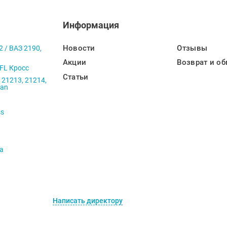
Информация
Новости
Отзывы
2 / ВАЗ 2190,
Акции
Возврат и об
 FL Кросс
Статьи
 21213, 21214,
ban
ss
va
Написать директору