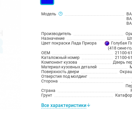
Модель
ВА
ВА
ВА
Производитель
Ор
Назначение
Шт
Цвет покраски Лада Приора
Голубая П
(418 сине-г
OEM
21100-6
Каталожный номер
21100-6
Компонент кузова
Дверь пе
Материал кузовных деталей
Поверхность двери
Окраш
Отверстия под молдинг
Сторона
Пе
Страна
Грунт
Катафо
Все характеристики