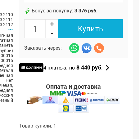
Бонус за покупку:
3 376 руб.
З 2110
З 2111
+
З 2112
Купить
-
игинал
атная
ланета
Заказать через:
олубой)
100015
100015
редняя
8 440 руб.
4 платежа по
Металл
енная
Нет
Оплата и доставка
Левая,
редняя
Россия
резный
Товар купили: 1