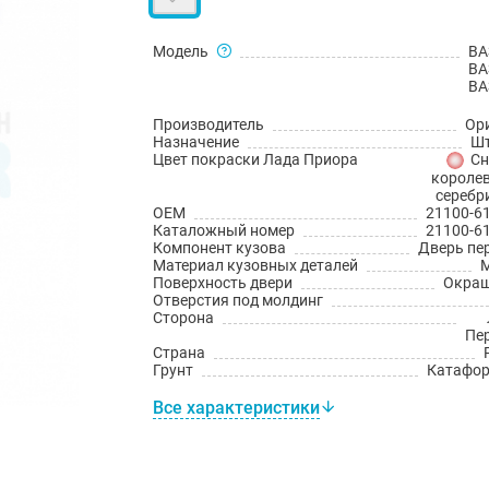
Модель
ВА
ВА
ВА
Производитель
Ор
Назначение
Шт
Цвет покраски Лада Приора
Сн
королев
серебр
OEM
21100-6
Каталожный номер
21100-6
Компонент кузова
Дверь пе
Материал кузовных деталей
Поверхность двери
Окраш
Отверстия под молдинг
Сторона
Пе
Страна
Грунт
Катафо
Все характеристики