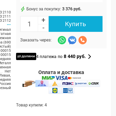
Бонус за покупку:
3 376 руб.
З 2110
З 2111
+
З 2112
Купить
-
игинал
атная
ежная
Заказать через:
а (690
истый)
100015
100015
8 440 руб.
4 платежа по
редняя
Металл
енная
Оплата и доставка
Нет
Левая,
редняя
Россия
резный
Товар купили: 4