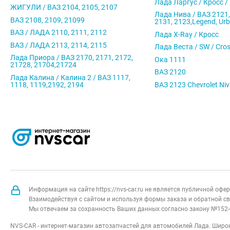
Лада Ларгус / Кросс /
ЖИГУЛИ / ВАЗ 2104, 2105, 2107
Лада Нива / ВАЗ 2121,
ВАЗ 2108, 2109, 21099
2131, 2123,Legend, Ur
ВАЗ / ЛАДА 2110, 2111, 2112
Лада X-Ray / Кросс
ВАЗ / ЛАДА 2113, 2114, 2115
Лада Веста / SW / Cro
Лада Приора / ВАЗ 2170, 2171, 2172,
Ока 1111
21728, 21704,21724
ВАЗ 2120
Лада Калина / Калина 2 / ВАЗ 1117,
1118, 1119,2192, 2194
ВАЗ 2123 Chevrolet Ni
Информация на сайте https://nvs-car.ru не является публичной оф
Взаимодействуя с сайтом и используя формы заказа и обратной св
Мы отвечаем за сохранность Ваших данных согласно закону №152-
NVS-CAR - интернет-магазин автозапчастей для автомобилей Лада. Широк