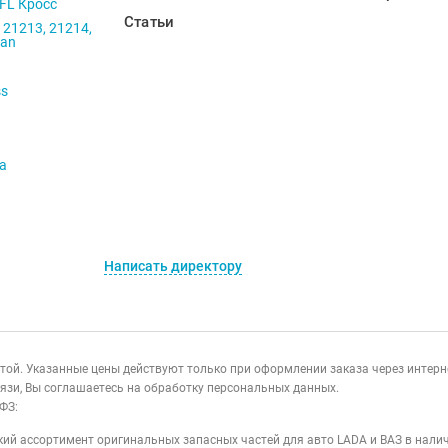
 FL Кросс
Статьи
 21213, 21214,
ban
ss
va
Написать директору
ертой. Указанные цены действуют только при оформлении заказа через интер
язи, Вы соглашаетесь на обработку персональных данных.
ФЗ:
ий ассортимент оригинальных запасных частей для авто LADA и ВАЗ в налич