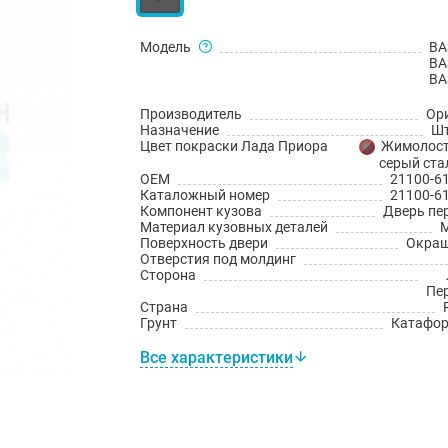
Модель
ВА
ВА
ВА
Производитель
Ор
Назначение
Шт
Цвет покраски Лада Приора
Жимолост
серый ста
OEM
21100-6
Каталожный номер
21100-6
Компонент кузова
Дверь пе
Материал кузовных деталей
Поверхность двери
Окраш
Отверстия под молдинг
Сторона
Пе
Страна
Грунт
Катафо
Все характеристики