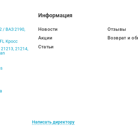
Информация
Новости
Отзывы
2 / ВАЗ 2190,
Акции
Возврат и об
 FL Кросс
Статьи
 21213, 21214,
ban
ss
va
Написать директору