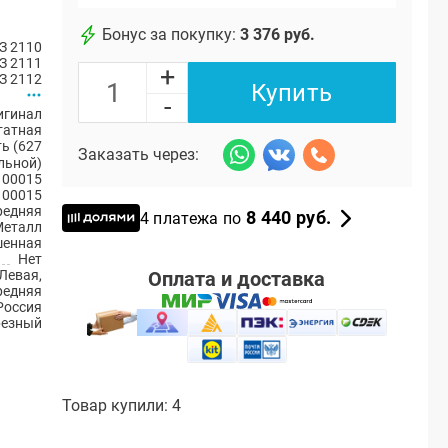
Бонус за покупку:
3 376 руб.
З 2110
З 2111
+
З 2112
Купить
-
игинал
атная
ь (627
Заказать через:
льной)
100015
100015
редняя
8 440 руб.
4 платежа по
Металл
енная
Нет
Оплата и доставка
Левая,
редняя
Россия
резный
Товар купили: 4