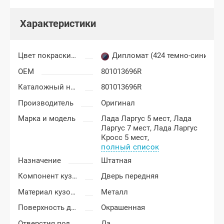
Характеристики
Цвет покраски Лада Ларгус
Дипломат (424 темно-синий)
OEM
801013696R
Каталожный номер
801013696R
Производитель
Оригинал
Марка и модель
Лада Ларгус 5 мест,
Лада
Ларгус 7 мест,
Лада Ларгус
Кросс 5 мест,
полный список
Назначение
Штатная
Компонент кузова
Дверь передняя
Материал кузовных деталей
Металл
Поверхность двери
Окрашенная
Отверстия под молдинг
Да