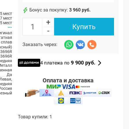
Бонус за покупку:
3 960 руб.
5 мест
7 мест
+
5 мест
Купить
-
игинал
атная
 сплав
Заказать через:
асный)
13696R
13696R
редняя
9 900 руб.
4 платежа по
Металл
енная
Да
Оплата и доставка
Левая,
редняя
Россия
резный
Товар купили: 1