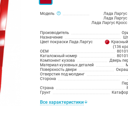
Модель
Лада Ларгус 
Лада Ларгус 
Лада Ларгус Кросс 
Производитель
Ор
Назначение
Шт
Цвет покраски Лада Ларгус
Красный
(136 кр
OEM
8010
Каталожный номер
8010
Компонент кузова
Дверь пе
Материал кузовных деталей
Поверхность двери
Окраш
Отверстия под молдинг
Сторона
Пе
Страна
Грунт
Катафо
Все характеристики