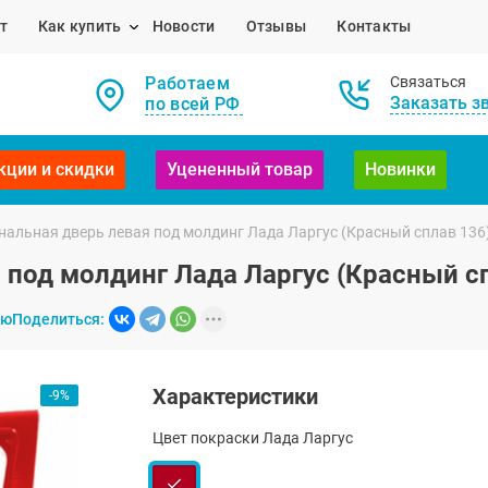
т
Как купить
Новости
Отзывы
Контакты
Работаем
Связаться
Заказать з
по всей РФ
кции и скидки
Уцененный товар
Новинки
нальная дверь левая под молдинг Лада Ларгус (Красный сплав 136
 под молдинг Лада Ларгус (Красный с
ию
Поделиться:
Характеристики
-9%
Цвет покраски Лада Ларгус