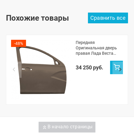
Похожие товары
Передняя
-48%
Оригинальная дверь
правая Лада Веста
седан, СВ универсал,
Веста NG седан, NG СВ
34 250 руб.
универсал (Кориандр
790)
В начало страницы