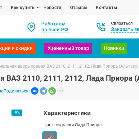
т
Как купить
Новости
Отзывы
Контакты
Работаем
Связаться
Заказать з
по всей РФ
кции и скидки
Уцененный товар
Новинки
альная дверь правая ВАЗ 2110, 2111, 2112, Лада Приора (Альтаир 
 ВАЗ 2110, 2111, 2112, Лада Приора (
ию
Поделиться:
Характеристики
-9%
Цвет покраски Лада Приора