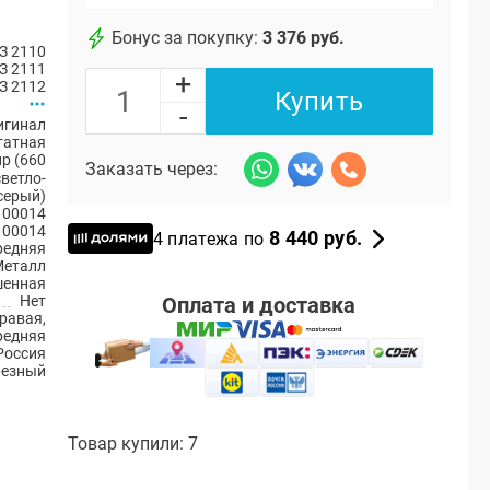
Бонус за покупку:
3 376 руб.
З 2110
З 2111
+
З 2112
Купить
-
игинал
атная
р (660
Заказать через:
ветло-
серый)
100014
100014
8 440 руб.
4 платежа по
редняя
Металл
енная
Оплата и доставка
Нет
равая,
редняя
Россия
резный
Товар купили: 7