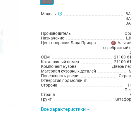
Модель
ВА
ВА
ВА
Производитель
Ор
Назначение
Шт
Цвет покраски Лада Приора
Альтаи
серебристый с
OEM
21100-6
Каталожный номер
21100-6
Компонент кузова
Дверь пе
Материал кузовных деталей
Поверхность двери
Окраш
Отверстия под молдинг
Сторона
П
Пе
Страна
Грунт
Катафо
Все характеристики