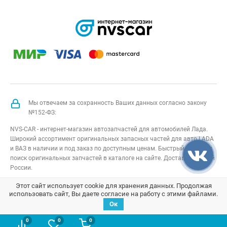
Мы отвечаем за сохранность Ваших данных согласно закону
№152-ФЗ:
NVS-CAR - интернет-магазин автозапчастей для автомобилей Лада.
Широкий ассортимент оригинальных запасных частей для авто LADA
и ВАЗ в наличии и под заказ по доступным ценам. Быстрый подбор и
поиск оригинальных запчастей в каталоге на сайте. Доставка по всей
России.
NVS-CAR
© 2014 –
2026
Все права защищены
карта сайта
;
Этот сайт использует cookie для хранения данных. Продолжая
использовать сайт, Вы даете согласие на работу с этими файлами.
Договор оферта
;
Политика конфиденциальности
Ок
0
0
0