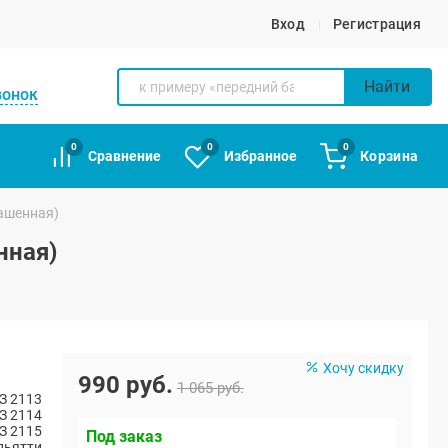
Вход
Регистрация
Найти
вонок
0
0
0
Сравнение
Избранное
Корзина
рашенная)
нная)
Хочу скидку
990 руб.
1 065 руб.
З 2113
З 2114
З 2115
Под заказ
ольятти