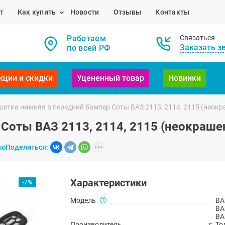
т
Как купить
Новости
Отзывы
Контакты
Работаем
Связаться
Заказать з
по всей РФ
кции и скидки
Уцененный товар
Новинки
шетка нижняя в передний бампер Соты ВАЗ 2113, 2114, 2115 (неок
Соты ВАЗ 2113, 2114, 2115 (неокраше
ию
Поделиться:
Характеристики
-7%
Модель
ВА
ВА
ВА
Производитель
г. Т