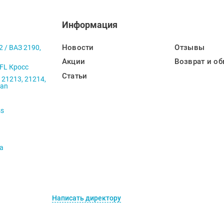
Информация
Новости
Отзывы
2 / ВАЗ 2190,
Акции
Возврат и об
 FL Кросс
Статьи
 21213, 21214,
ban
ss
va
Написать директору