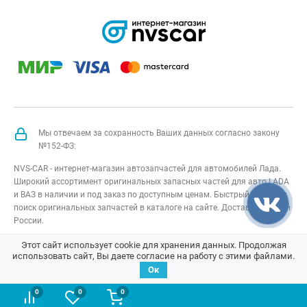
Мы отвечаем за сохранность Ваших данных согласно закону
№152-ФЗ:
NVS-CAR - интернет-магазин автозапчастей для автомобилей Лада.
Широкий ассортимент оригинальных запасных частей для авто LADA
и ВАЗ в наличии и под заказ по доступным ценам. Быстрый подбор и
поиск оригинальных запчастей в каталоге на сайте. Доставка по всей
России.
NVS-CAR
© 2014 –
2026
Все права защищены
карта сайта
;
Этот сайт использует cookie для хранения данных. Продолжая
использовать сайт, Вы даете согласие на работу с этими файлами.
Договор оферта
;
Политика конфиденциальности
Ок
0
0
0