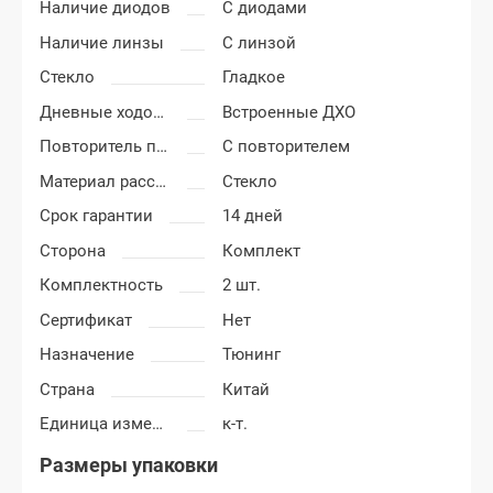
Наличие диодов
С диодами
Наличие линзы
С линзой
Стекло
Гладкое
Дневные ходовые огни
Встроенные ДХО
Повторитель поворота
С повторителем
Материал рассеивателя
Стекло
Срок гарантии
14 дней
Сторона
Комплект
Комплектность
2 шт.
Сертификат
Нет
Назначение
Тюнинг
Страна
Китай
Единица измерения
к-т.
Размеры упаковки