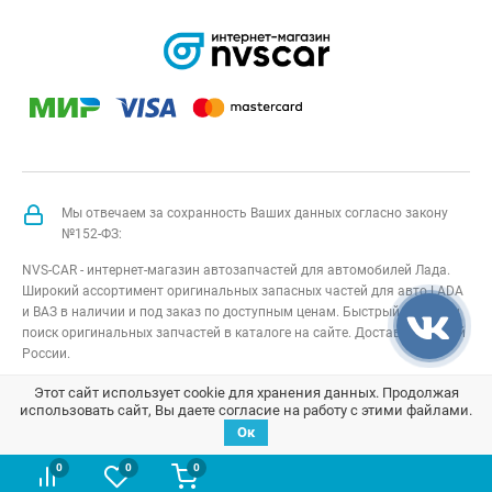
Мы отвечаем за сохранность Ваших данных согласно закону
№152-ФЗ:
NVS-CAR - интернет-магазин автозапчастей для автомобилей Лада.
Широкий ассортимент оригинальных запасных частей для авто LADA
и ВАЗ в наличии и под заказ по доступным ценам. Быстрый подбор и
поиск оригинальных запчастей в каталоге на сайте. Доставка по всей
России.
NVS-CAR
© 2014 –
2026
Все права защищены
карта сайта
;
Этот сайт использует cookie для хранения данных. Продолжая
использовать сайт, Вы даете согласие на работу с этими файлами.
Договор оферта
;
Политика конфиденциальности
Ок
0
0
0