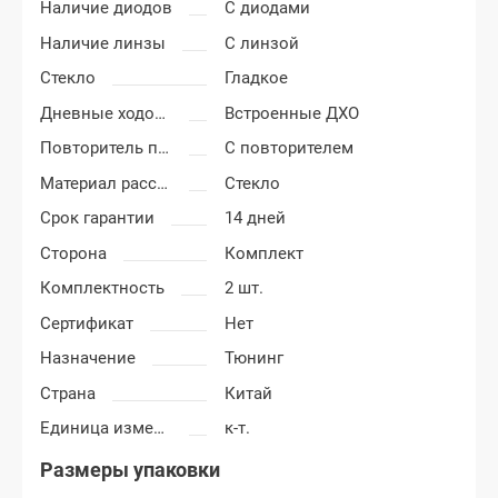
Наличие диодов
С диодами
Наличие линзы
С линзой
Стекло
Гладкое
Дневные ходовые огни
Встроенные ДХО
Повторитель поворота
С повторителем
Материал рассеивателя
Стекло
Срок гарантии
14 дней
Сторона
Комплект
Комплектность
2 шт.
Сертификат
Нет
Назначение
Тюнинг
Страна
Китай
Единица измерения
к-т.
Размеры упаковки