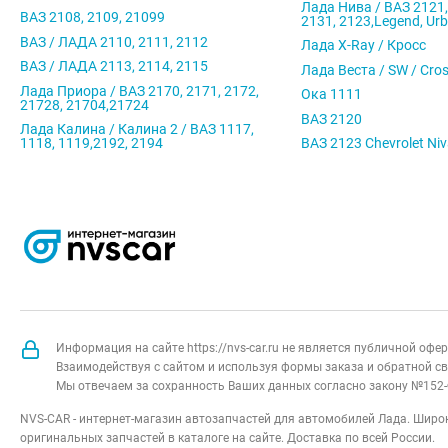
Лада Нива / ВАЗ 2121,
ВАЗ 2108, 2109, 21099
2131, 2123,Legend, Ur
ВАЗ / ЛАДА 2110, 2111, 2112
Лада X-Ray / Кросс
ВАЗ / ЛАДА 2113, 2114, 2115
Лада Веста / SW / Cro
Лада Приора / ВАЗ 2170, 2171, 2172,
Ока 1111
21728, 21704,21724
ВАЗ 2120
Лада Калина / Калина 2 / ВАЗ 1117,
1118, 1119,2192, 2194
ВАЗ 2123 Chevrolet Ni
Информация на сайте https://nvs-car.ru не является публичной оф
Взаимодействуя с сайтом и используя формы заказа и обратной св
Мы отвечаем за сохранность Ваших данных согласно закону №152-
NVS-CAR - интернет-магазин автозапчастей для автомобилей Лада. Широк
оригинальных запчастей в каталоге на сайте. Доставка по всей России.