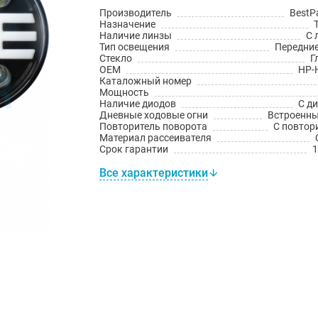
Производитель
BestP
Назначение
Наличие линзы
С 
Тип освещения
Передни
Стекло
Г
OEM
HP-
Каталожный номер
Мощность
Наличие диодов
С д
Дневные ходовые огни
Встроенн
Повторитель поворота
С повтор
Материал рассеивателя
Срок гарантии
1
Все характеристики