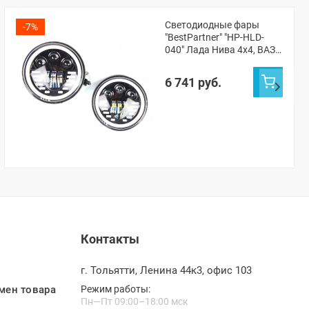
Светодиодные фары
-7%
"BestPartner" "HP-HLD-
040" Лада Нива 4х4, ВАЗ
2101, 2102 (pg2519)
6 741 руб.
Контакты
г. Тольятти, Ленина 44к3, офис 103
мен товара
Режим работы:
Пн—Пт 09:00–18:00 мск