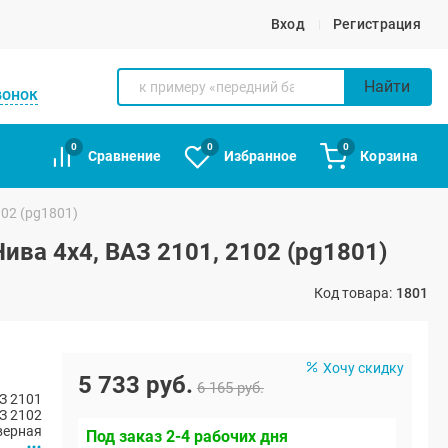
Вход
Регистрация
Найти
вонок
0
0
0
Сравнение
Избранное
Корзина
102 (pg1801)
ва 4х4, ВАЗ 2101, 2102 (pg1801)
Код товара:
1801
Хочу скидку
5 733 руб.
6 165 руб.
З 2101
З 2102
верная
Под заказ 2-4 рабочих дня