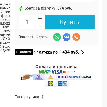
artners
Бонус за покупку:
574 руб.
Тюнинг
линзой
е фары
+
ладкое
Купить
HLD-22
-
1801
40W
иодами
Заказать через:
ые ДХО
ителем
Стекло
4 дней
1 434 руб.
4 платежа по
Оплата и доставка
Товар купили: 4