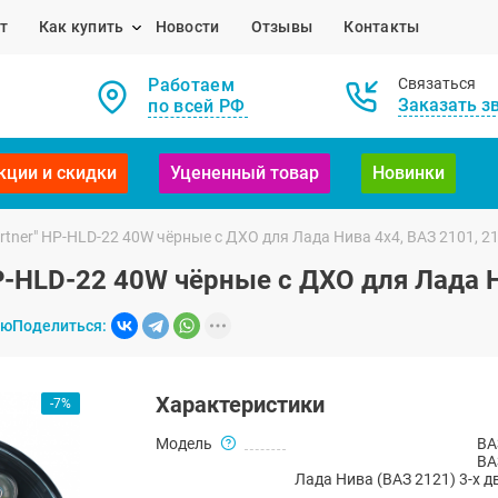
т
Как купить
Новости
Отзывы
Контакты
Работаем
Связаться
Заказать з
по всей РФ
кции и скидки
Уцененный товар
Новинки
tner" HP-HLD-22 40W чёрные с ДХО для Лада Нива 4х4, ВАЗ 2101, 2
-HLD-22 40W чёрные с ДХО для Лада Ни
ию
Поделиться:
Характеристики
-7%
Модель
ВА
ВА
Лада Нива (ВАЗ 2121) 3-х д