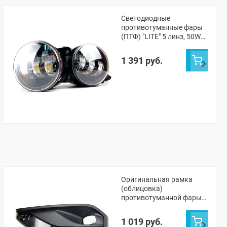
Светодиодные
противотуманные фары
(ПТФ) "LITE" 5 линз, 50W
Лада Веста, Веста NG,
Икс-рей, Урбан, Гранта
1 391 руб.
ФЛ (белый)
Оригинальная рамка
(облицовка)
противотуманной фары
(ПТФ) (левая) Лада Веста
NG седан, NG СВ
1 019 руб.
универсал (без