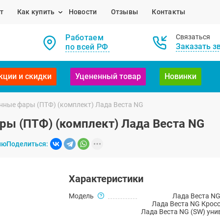
т
Как купить
Новости
Отзывы
Контакты
Работаем
Связаться
Заказать з
по всей РФ
кции и скидки
Уцененный товар
Новинки
ные фары (ПТФ) (комплект) Лада Веста NG
ы (ПТФ) (комплект) Лада Веста NG
ию
Поделиться:
Характеристики
Модель
Лада Веста NG
Лада Веста NG Кросс
Лада Веста NG (SW) уни