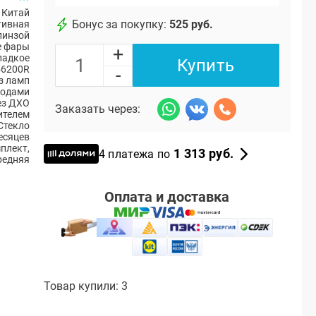
Китай
Бонус за покупку:
525 руб.
тивная
линзой
е фары
+
ладкое
Купить
56200R
-
з ламп
иодами
ез ДХО
Заказать через:
ителем
Стекло
есяцев
плект,
1 313 руб.
4 платежа по
редняя
Оплата и доставка
Товар купили: 3