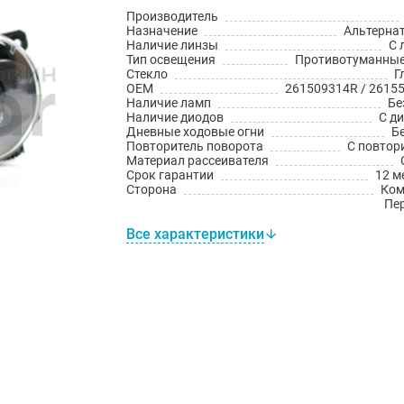
Производитель
Назначение
Альтерна
Наличие линзы
С 
Тип освещения
Противотуманны
Стекло
Г
OEM
261509314R / 2615
Наличие ламп
Бе
Наличие диодов
С д
Дневные ходовые огни
Б
Повторитель поворота
С повтор
Материал рассеивателя
Срок гарантии
12 м
Сторона
Ком
Пе
Все характеристики