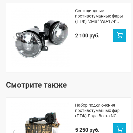
Светодиодные
противотуманные фары
(ПТФ) "ZMB" "WD-174"
Лада Веста NG (белый)
2 100 руб.
Смотрите также
Набор подключения
противотуманных фар
(ПТФ) Лада Веста NG
(через подрулевой
переключатель)
5 250 руб.