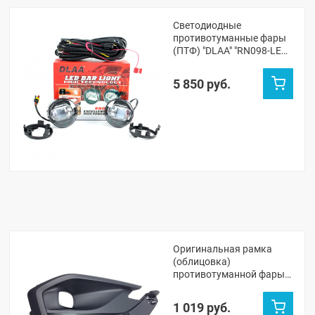
Светодиодные
противотуманные фары
(ПТФ) "DLAA" "RN098-LED"
Лада Веста, Веста NG,
Икс-Рей, Гранта ФЛ,
5 850 руб.
Ларгус ФЛ
Оригинальная рамка
(облицовка)
противотуманной фары
(ПТФ) (правая) Лада
Веста NG седан, NG СВ
1 019 руб.
универсал (без