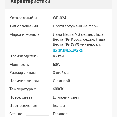
Характеристики
Каталожный номер
WD-024
Тип освещения
Противотуманные фары
Марка и модель
Лада Веста NG седан,
Лада
Веста NG Кросс седан,
Лада
Веста NG (SW) универсал,
полный список
Производитель
Китай
Мощность
60W
Размер линзы
3 дюйма
Наличие линзы
С линзой
Температура света
6000К
Поток света
Ближний свет
Цвет свечения
Белый
Стекло
Гладкое