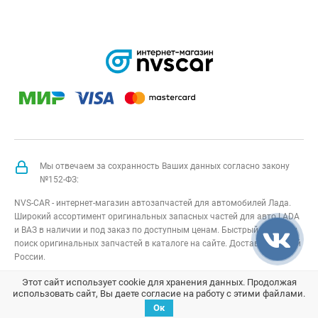
Мы отвечаем за сохранность Ваших данных согласно закону
№152-ФЗ:
NVS-CAR - интернет-магазин автозапчастей для автомобилей Лада.
Широкий ассортимент оригинальных запасных частей для авто LADA
и ВАЗ в наличии и под заказ по доступным ценам. Быстрый подбор и
поиск оригинальных запчастей в каталоге на сайте. Доставка по всей
России.
NVS-CAR
© 2014 –
2026
Все права защищены
карта сайта
;
Этот сайт использует cookie для хранения данных. Продолжая
использовать сайт, Вы даете согласие на работу с этими файлами.
Договор оферта
;
Политика конфиденциальности
Ок