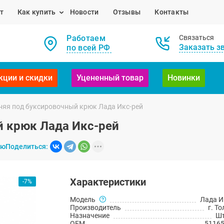
т
Как купить
Новости
Отзывы
Контакты
Работаем
Связаться
Заказать з
по всей РФ
кции и скидки
Уцененный товар
Новинки
няя под буксировочный крюк Лада Икс-рей
й крюк Лада Икс-рей
ию
Поделиться:
Характеристики
-7%
Модель
Лада И
Производитель
г. Т
Назначение
Шт
OEM
5116