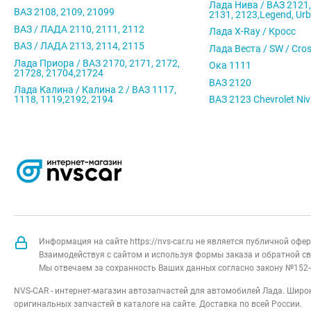
Лада Нива / ВАЗ 2121,
ВАЗ 2108, 2109, 21099
2131, 2123,Legend, Ur
ВАЗ / ЛАДА 2110, 2111, 2112
Лада X-Ray / Кросс
ВАЗ / ЛАДА 2113, 2114, 2115
Лада Веста / SW / Cro
Лада Приора / ВАЗ 2170, 2171, 2172,
Ока 1111
21728, 21704,21724
ВАЗ 2120
Лада Калина / Калина 2 / ВАЗ 1117,
1118, 1119,2192, 2194
ВАЗ 2123 Chevrolet Ni
Информация на сайте https://nvs-car.ru не является публичной оф
Взаимодействуя с сайтом и используя формы заказа и обратной св
Мы отвечаем за сохранность Ваших данных согласно закону №152-
NVS-CAR - интернет-магазин автозапчастей для автомобилей Лада. Широк
оригинальных запчастей в каталоге на сайте. Доставка по всей России.