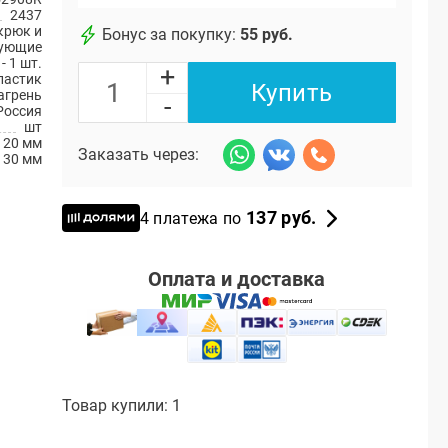
2437
крюк и
Бонус за покупку:
55 руб.
ующие
- 1 шт.
+
ластик
Купить
агрень
-
Россия
шт
20 мм
Заказать через:
130 мм
137 руб.
4 платежа по
Оплата и доставка
Товар купили: 1