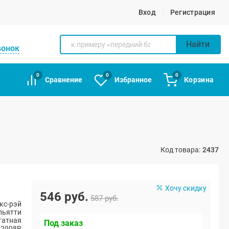
Вход
Регистрация
Найти
вонок
0
0
0
Сравнение
Избранное
Корзина
Код товара:
2437
Хочу скидку
546 руб.
587 руб.
кс-рэй
ольятти
атная
Под заказ
52908R