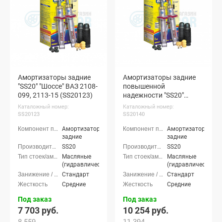
Амортизаторы задние
Амортизаторы задние
"SS20" "Шоссе" ВАЗ 2108-
повышенной
099, 2113-15 (SS20123)
надежности "SS20"
"Комфорт Оптима" ВАЗ
Каталожный номер:
Каталожный номер:
2108-099, 2113-15
SS20123
SS20140
(SS20140)
Амортизаторы
Амортизаторы
задние
задние
SS20
SS20
Масляные
Масляные
(гидравлические)
(гидравлические)
Стандарт
Стандарт
Средние
Средние
Под заказ
Под заказ
7 703 руб.
10 254 руб.
8 559
11 394