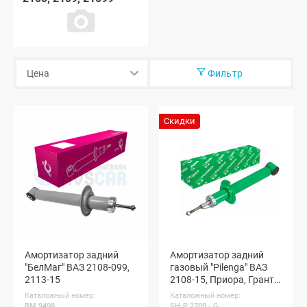
Фильтр
Скидки
Амортизатор задний
Амортизатор задний
"БелМаг" ВАЗ 2108-099,
газовый "Pilenga" ВАЗ
2113-15
2108-15, Приора, Гранта,
Калина (1 шт.)
Каталожный номер:
Каталожный номер:
BM.9498
SH-P 2709 - G