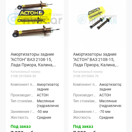
Амортизаторы задние
Амортизаторы задние
"АСТОН" ВАЗ 2108-15,
"АСТОН" ВАЗ 2108-15,
Лада Приора, Калина,
Лада Приора, Калина,
Гранта (с занижением
Гранта (с занижением
Каталожный номер:
Каталожный номер:
-50 мм)
-70 мм)
2108-2915004-50
2108-2915004-70
Амортизаторы
Амортизаторы
задние
задние
АСТОН
АСТОН
Масляные
Масляные
(гидравлические)
(гидравлические)
-50 мм
-70 мм
Средние
Средние
Под заказ
Под заказ