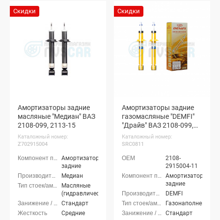
Скидки
Скидки
Амортизаторы задние
Амортизаторы задние
масляные "Медиан" ВАЗ
газомасляные "DEMFI"
2108-099, 2113-15
"Драйв" ВАЗ 2108-099,
2113-15
Каталожный номер:
Каталожный номер:
Z702915004
SRC0811
Амортизаторы
2108-
задние
2915004-11
Медиан
Амортизаторы
задние
Масляные
(гидравлические)
DEMFI
Стандарт
Газонаполненные
Средние
Стандарт