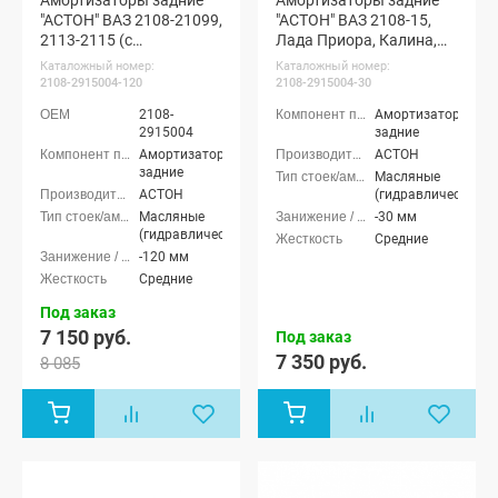
"АСТОН" ВАЗ 2108-21099,
"АСТОН" ВАЗ 2108-15,
2113-2115 (с
Лада Приора, Калина,
занижением -120 мм)
Гранта (с занижением
Каталожный номер:
Каталожный номер:
-30 мм)
2108-2915004-120
2108-2915004-30
2108-
Амортизаторы
2915004
задние
Амортизаторы
АСТОН
задние
Масляные
АСТОН
(гидравлические)
Масляные
-30 мм
(гидравлические)
Средние
-120 мм
Средние
Под заказ
7 150 руб.
Под заказ
7 350 руб.
8 085