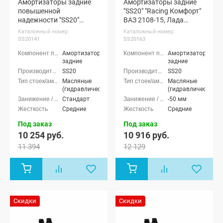
Амортизаторы задние
Амортизаторы задние
повышенной
"SS20" "Racing Комфорт"
надежности "SS20"
ВАЗ 2108-15, Лада
"Шоссе" ВАЗ 2108-099,
Калина 1-2, Приора,
Каталожный номер:
Каталожный номер:
2113-15 (SS20141)
Гранта (с занижением
SS20141
SS20163
-50 мм) (SS20163)
Амортизаторы
Амортизаторы
задние
задние
SS20
SS20
Масляные
Масляные
(гидравлические)
(гидравлические)
Стандарт
-50 мм
Средние
Средние
Под заказ
Под заказ
10 254 руб.
10 916 руб.
11 394
12 129
Скидки
Скидки