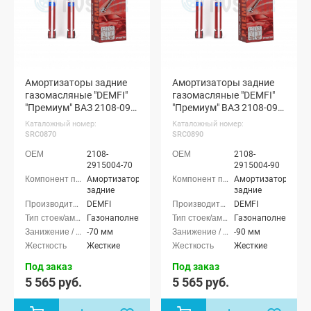
Амортизаторы задние
Амортизаторы задние
газомасляные "DEMFI"
газомасляные "DEMFI"
"Премиум" ВАЗ 2108-099,
"Премиум" ВАЗ 2108-099,
2113-15 (с занижением
2113-15 (с занижением
Каталожный номер:
Каталожный номер:
-70 мм)
-90 мм)
SRC0870
SRC0890
2108-
2108-
2915004-70
2915004-90
Амортизаторы
Амортизаторы
задние
задние
DEMFI
DEMFI
Газонаполненные
Газонаполненные
-70 мм
-90 мм
Жесткие
Жесткие
Под заказ
Под заказ
5 565 руб.
5 565 руб.