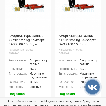
Амортизаторы задние
Амортизаторы задние
"SS20" "Racing Комфорт"
"SS20" "Racing Комфорт"
ВАЗ 2108-15, Лада
ВАЗ 2108-15, Лада
Калина 1-2, Приора,
Калина 1-2, Приора,
Каталожный номер:
Каталожный номер:
Гранта (с занижением
Гранта (с занижением
SS20162
SS20164
-30 мм) (SS20162)
-70 мм) (SS20164)
Амортизаторы
Амортизаторы
задние
задние
SS20
SS20
Масляные
Масляные
(гидравлические)
(гидравлические)
-30 мм
-70 мм
Средние
Средние
Под заказ
Под заказ
10 916 руб.
10 916 руб.
Этот сайт использует cookie для хранения данных. Продолжая
12 129
12 129
использовать сайт, Вы даете согласие на работу с этими файлами.