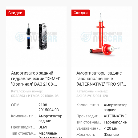
Скидки
Скидки
Амортизатор задний
Амортизаторы задние
гидравлический "DEMFI"
газонаполненные
"Оригинал" ВАЗ 2108-
"ALTERNATIVE" "PRO ST"
099, 2113-15 (1 шт.)
ВАЗ 2108-099, 2113-15 (с
Каталожный номер:
Каталожный номер:
занижением -120 мм)
SRA0803 / ИТМ08-2915004-03
АК108.2915.004-120
2108-
Амортизаторы
2915004-03
задние
Амортизаторы
ALTERNATIVE
задние
Газонаполненные
DEMFI
-120 мм
Масляные
Жесткие