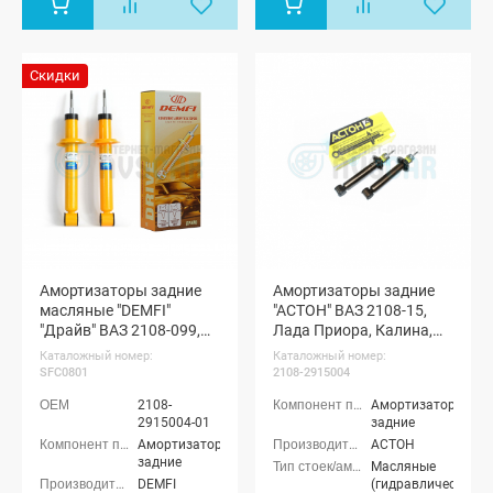
Скидки
Амортизаторы задние
Амортизаторы задние
масляные "DEMFI"
"АСТОН" ВАЗ 2108-15,
"Драйв" ВАЗ 2108-099,
Лада Приора, Калина,
2113-15
Гранта
Каталожный номер:
Каталожный номер:
SFC0801
2108-2915004
2108-
Амортизаторы
2915004-01
задние
Амортизаторы
АСТОН
задние
Масляные
DEMFI
(гидравлические)