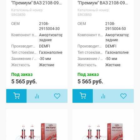
"Премиум" ВАЗ 2108-099,
"Премиум" ВАЗ 2108-099,
2113-15 (с занижением
2113-15 (с занижением
Каталожный номер:
Каталожный номер:
-30 мм)
-50 мм)
SRC0830
SRC0850
2108-
2108-
2915004-30
2915004-50
Амортизаторы
Амортизаторы
задние
задние
DEMFI
DEMFI
Газонаполненные
Газонаполненные
-30 мм
-50 мм
Жесткие
Жесткие
Под заказ
Под заказ
5 565 руб.
5 565 руб.