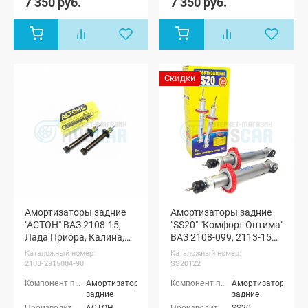
7 350 руб.
7 350 руб.
Скидки
Амортизаторы задние
Амортизаторы задние
"АСТОН" ВАЗ 2108-15,
"SS20" "Комфорт Оптима"
Лада Приора, Калина,
ВАЗ 2108-099, 2113-15
Гранта (с занижением
(SS20122)
Каталожный номер:
Каталожный номер:
-90 мм)
2108-2915004-90
SS20122
Амортизаторы
Амортизаторы
задние
задние