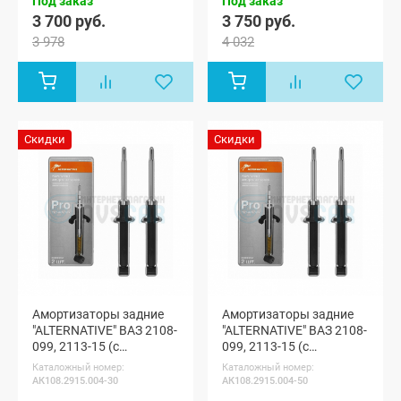
Под заказ
Под заказ
3 700 руб.
3 750 руб.
3 978
4 032
Скидки
Скидки
Амортизаторы задние
Амортизаторы задние
"ALTERNATIVE" ВАЗ 2108-
"ALTERNATIVE" ВАЗ 2108-
099, 2113-15 (с
099, 2113-15 (с
занижением -30 мм)
занижением -50 мм)
Каталожный номер:
Каталожный номер:
АК108.2915.004-30
АК108.2915.004-50