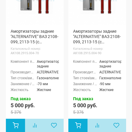
Амортизаторы задние
Амортизаторы задние
"ALTERNATIVE" ВАЗ 2108-
"ALTERNATIVE" ВАЗ 2108-
099, 2113-15 (с
099, 2113-15 (с
занижением -70 мм)
занижением -90 мм)
Каталожный номер:
Каталожный номер:
АК108.2915.004-70
АК108.2915.004-90
Амортизаторы
Амортизаторы
задние
задние
ALTERNATIVE
ALTERNATIVE
Газонаполненные
Газонаполненные
-70 мм
-90 мм
Жесткие
Жесткие
Под заказ
Под заказ
5 000 руб.
5 000 руб.
5 376
5 376