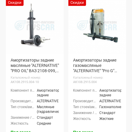
Скидки
Скидки
Амортизаторы задние
Амортизаторы задние
масляные "ALTERNATIVE"
газомасляные
"PRO OIL" ВАЗ 2108-099,
"ALTERNATIVE" "Pro G"
2113-15
ВАЗ 2108-099, 2113-15
Каталожный номер:
Каталожный номер:
АК108.2915.004-10
АК108.2915.004
Амортизаторы
Амортизаторы
задние
задние
ALTERNATIVE
ALTERNATIVE
Масляные
Газонаполненные
(гидравлические)
Стандарт
Стандарт
Жесткие
Средние