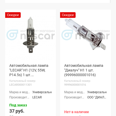
Скидки
Скидки
Автомобильная лампа
Автомобильная лампа
"LECAR" H1 (12V, 55W,
"Диалуч" H1 1 шт.
P14.5s) 1 шт.
(99996000001016)
(LECAR000011301)
Каталожный номер:
Каталожный номер:
LECAR000011301
99996000001016
Универсальные
Универсальные
LECAR
ООО "ДИАЛАЙТ ГРУПП" г. Москва
Под заказ
37 руб.
Нет в наличии