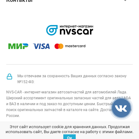
Мы отвечаем за сохранность Ваших данных согласно закону
№152-ФЗ:
NVS-CAR - интернет-магазин автозапчастей для автомобилей Лада.
Широкий ассортимент оригинальных запасных частей для авто LADA
и ВАЗ в наличии и под заказ по доступным ценам. Быстрый подбор и
поиск оригинальных запчастей в каталоге на сайте. Доставка по всей
России.
NVS-CAR
© 2014 –
2026
Все права защищены
карта сайта
;
Этот сайт использует cookie для хранения данных. Продолжая
использовать сайт, Вы даете согласие на работу с этими файлами.
Договор оферта
;
Политика конфиденциальности
Ок