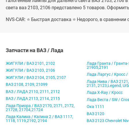
Галогенные лампы для дальнего света ВАЗ 2103, 2106 в 
света ваз 2103, 2106 представлено 5 товаров. Оформить
NVS-CAR: ⭐ Быстрая доставка ⭐ Недорого, в сравнении
Запчасти на ВАЗ / Лада
ЖИГУЛИ / ВАЗ 2101, 2102
Лада Гранта / Гранта-
21905,2191
ЖИГУЛИ / ВАЗ 2103, 2106
Лада Ларгус / Кросс /
ЖИГУЛИ / ВАЗ 2104, 2105, 2107
Лада Нива / ВАЗ 2121,
ВАЗ 2108, 2109, 21099
2131, 2123,Legend, Ur
ВАЗ / ЛАДА 2110, 2111, 2112
Лада X-Ray / Кросс
ВАЗ / ЛАДА 2113, 2114, 2115
Лада Веста / SW / Cro
Лада Приора / ВАЗ 2170, 2171, 2172,
Ока 1111
21728, 21704,21724
ВАЗ 2120
Лада Калина / Калина 2 / ВАЗ 1117,
1118, 1119,2192, 2194
ВАЗ 2123 Chevrolet Ni