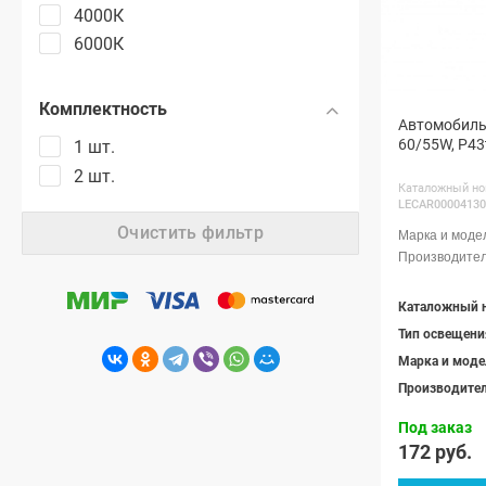
4000К
6000К
Комплектность
Автомобильн
60/55W, P43
1 шт.
2 шт.
Каталожный но
LECAR00004130
Очистить фильтр
Каталожный 
Тип освещени
Марка и моде
Производите
Под заказ
172 руб.