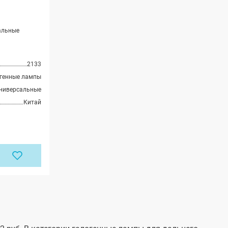
альные
2133
генные лампы
ниверсальные
Китай