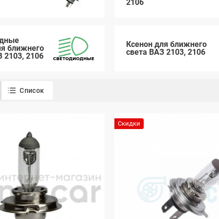
2106
одные
Ксенон для ближнего
я ближнего
света ВАЗ 2103, 2106
 2103, 2106
Список
Скидки