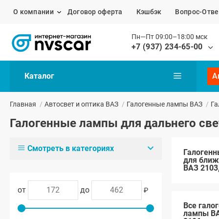
О компании
Договор оферта
Кэшбэк
Вопрос-Отве
Пн—Пт 09:00–18:00 мск
+7 (937) 234-65-00
Каталог
А
Главная
/
Автосвет и оптика ВАЗ
/
Галогенные лампы ВАЗ
/
Га
Галогенные лампы для дальнего све
Смотреть в категориях
Галоген
для ближ
ВАЗ 2103
от
до
₽
Все гало
лампы ВА