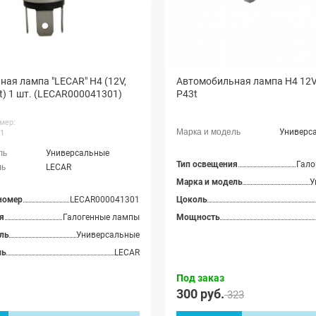
ая лампа "LECAR" H4 (12V,
Автомобильная лампа Н4 12
t) 1 шт. (LECAR000041301)
P43t
мер:
Универс
1
Универсальные
Тип освещения
Гало
LECAR
Марка и модель
У
номер
LECAR000041301
Цоколь
я
Галогенные лампы
Мощность
ль
Универсальные
ль
LECAR
Под заказ
300 руб.
323