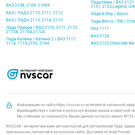
Лада Нива / ВАЗ 2121,
ВАЗ 2108, 2109, 21099
2131, 2123,Legend, Ur
ВАЗ / ЛАДА 2110, 2111, 2112
Лада X-Ray / Кросс
ВАЗ / ЛАДА 2113, 2114, 2115
Лада Веста / SW / Cro
Лада Приора / ВАЗ 2170, 2171, 2172,
Ока 1111
21728, 21704,21724
ВАЗ 2120
Лада Калина / Калина 2 / ВАЗ 1117,
1118, 1119,2192, 2194
ВАЗ 2123 Chevrolet Ni
Информация на сайте https://nvs-car.ru не является публичной оф
Взаимодействуя с сайтом и используя формы заказа и обратной св
Мы отвечаем за сохранность Ваших данных согласно закону №152-
NVS-CAR - интернет-магазин автозапчастей для автомобилей Лада. Широк
оригинальных запчастей в каталоге на сайте. Доставка по всей России.