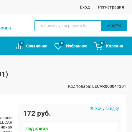
Вход
Регистрация
Найти
вонок
0
0
0
Сравнение
Избранное
Корзина
01)
Код товара:
LECAR000041301
Хочу скидку
172 руб.
альные
LECAR
тивная
Под заказ
 лампы