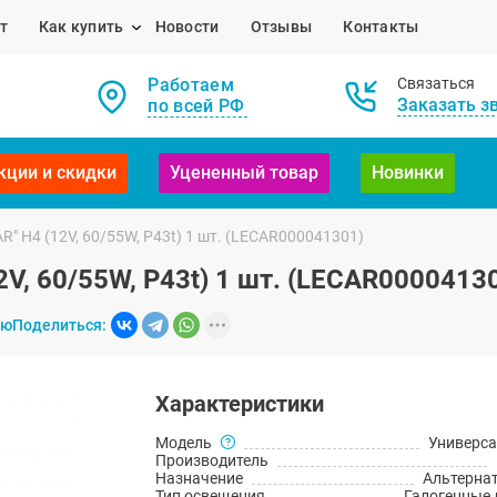
т
Как купить
Новости
Отзывы
Контакты
Работаем
Связаться
Заказать з
по всей РФ
кции и скидки
Уцененный товар
Новинки
" H4 (12V, 60/55W, P43t) 1 шт. (LECAR000041301)
V, 60/55W, P43t) 1 шт. (LECAR0000413
ию
Поделиться:
Характеристики
Модель
Универс
Производитель
Назначение
Альтерна
Тип освещения
Галогенные