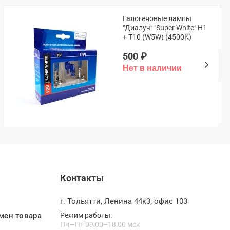
Галогеновые лампы
"Диалуч" "Super White" H1
+ T10 (W5W) (4500K)
500
₽
Контакты
г. Тольятти, Ленина 44к3, офис 103
мен товара
Режим работы:
Пн—Пт 09:00–18:00 мск