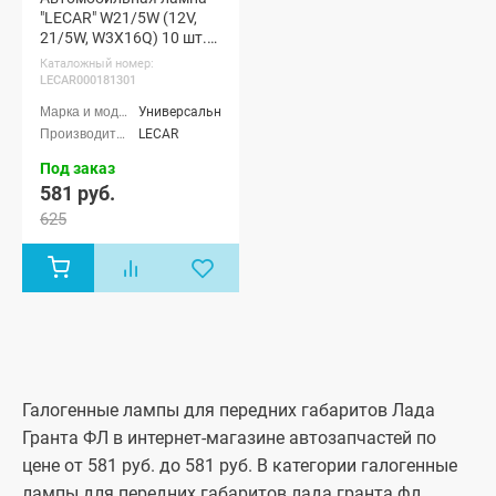
"LECAR" W21/5W (12V,
21/5W, W3X16Q) 10 шт.
(LECAR000181301)
Каталожный номер:
LECAR000181301
Универсальные
LECAR
Под заказ
581 руб.
625
Галогенные лампы для передних габаритов Лада
Гранта ФЛ в интернет-магазине автозапчастей по
цене от 581 руб. до 581 руб. В категории галогенные
лампы для передних габаритов лада гранта фл