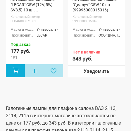
"LECAR" C5W (12V, 5W,
"Диалуч" C5W 10 шт.
SV8,5) 10 шт.
(99996000015016)
(LECAR000071301)
Каталожный номер:
Каталожный номер:
LECAR000071301
99996000015016
Универсальные
Универсальные
LECAR
ООО "ДИАЛАЙТ ГРУПП" г. Москва
Под заказ
177 руб.
Нет в наличии
181
343 руб.
Уведомить
Галогенные лампы для плафона салона ВАЗ 2113,
2114, 2115 в интернет-магазине автозапчастей по
цене от 177 руб. до 343 руб. В категории галогенные
лампы для плафона салона ваз 2113, 2114, 2115