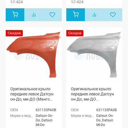
17 424
17 424
Скидки
Скидки
Оригинальное крыло
Оригинальное крыло
переднее левое Датсун
переднее левое Датсун
он-До, ми-ДО (Манго
он-До, ми-ДО
147)
(неокрашенное)
631135PA0B
631135PA0B
Datsun On-
Datsun On-
Do, Datsun
Do, Datsun
Mi-Do
Mi-Do