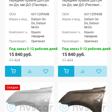
переднее правое Датсун
переднее правое Датсун
он-До, ми-ДО (Пантера
он-До, ми-ДО (Рислинг
672)
610)
631125PA0B
631125PA0B
Datsun On-
Datsun On-
Do, Datsun
Do, Datsun
Mi-Do
Mi-Do
Крыло
Крыло
переднее
переднее
Оригинал
Оригинал
Под заказ 5-12 рабочих дней
Под заказ 5-12 рабочих дней
15 840 руб.
15 840 руб.
17 424
17 424
Скидки