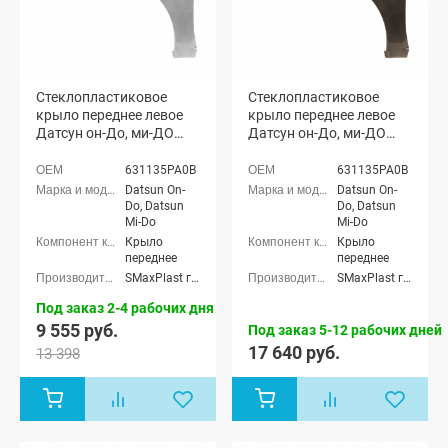
Стеклопластиковое
Стеклопластиковое
крыло переднее левое
крыло переднее левое
Датсун он-До, ми-ДО
Датсун он-До, ми-ДО
(неокрашенное)
(окрашенное)
631135PA0B
631135PA0B
Datsun On-
Datsun On-
Do, Datsun
Do, Datsun
Mi-Do
Mi-Do
Крыло
Крыло
переднее
переднее
SMaxPlast г. Тольятти
SMaxPlast г. Тольятти
Под заказ 2-4 рабочих дня
9 555 руб.
Под заказ 5-12 рабочих дней
17 640 руб.
13 398