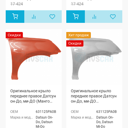
17 424
17 424
Скидки
Хит продаж
Скидки
Оригинальное крыло
Оригинальное крыло
переднее правое Датсун
переднее правое Датсун
он-До, ми-ДО (Манго
он-До, ми-ДО
147)
(неокрашенное)
631125PA0B
631125PA0B
Datsun On-
Datsun On-
Do, Datsun
Do, Datsun
Mi-Do
Mi-Do