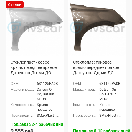
Скидки
Стеклопластиковое
Стеклопластиковое
крыло переднее правое
крыло переднее правое
Датсун он-До, ми-ДО
Датсун он-До, ми-ДО
(неокрашенное)
(окрашенное)
631125PA0B
631125PA0B
Datsun On-
Datsun On-
Do, Datsun
Do, Datsun
Mi-Do
Mi-Do
Крыло
Крыло
переднее
переднее
SMaxPlast г. Тольятти
SMaxPlast г. Тольятти
Под заказ 2-4 рабочих дня
9 555 руб.
Под заказ 5-12 рабочих дней