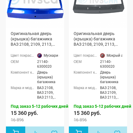
Оригинальная дверь
Оригинальная дверь
(крышка) багажника
(крышка) багажника
ВАЗ 2108, 2109, 2113,
ВАЗ 2108, 2109, 2113,
2114 с отверстиями
2114 с отверстиями
(Мускари 426)
(Мокрый асфальт 626)
Мускари (426 темно синий)
Мокрый асфаль
21140-
21140-
6300020
6300020
Дверь
Дверь
(крышка)
(крышка)
багажника
багажника
ВАЗ 2108,
ВАЗ 2108,
ВАЗ 2109,
ВАЗ 2109,
ВАЗ 2113,
ВАЗ 2113,
ВАЗ 2114
ВАЗ 2114
Под заказ 5-12 рабочих дней
Под заказ 5-12 рабочих дней
15 360 руб.
15 360 руб.
16 896
16 896