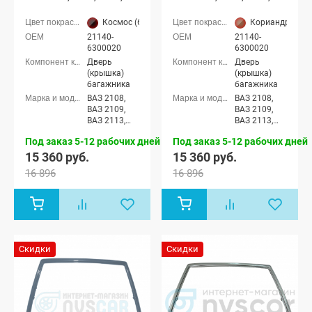
2114 с отверстиями
2114 с отверстиями
(Космос 665)
(Кориандр 790)
Космос (665 черный)
Кориандр (790
21140-
21140-
6300020
6300020
Дверь
Дверь
(крышка)
(крышка)
багажника
багажника
ВАЗ 2108,
ВАЗ 2108,
ВАЗ 2109,
ВАЗ 2109,
ВАЗ 2113,
ВАЗ 2113,
ВАЗ 2114
ВАЗ 2114
Под заказ 5-12 рабочих дней
Под заказ 5-12 рабочих дней
15 360 руб.
15 360 руб.
16 896
16 896
Скидки
Скидки