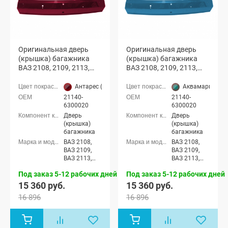
Оригинальная дверь
Оригинальная дверь
(крышка) багажника
(крышка) багажника
ВАЗ 2108, 2109, 2113,
ВАЗ 2108, 2109, 2113,
2114 с отверстиями
2114 с отверстиями
(Антарес 125)
(Аквамарин 460)
Антарес (125 темно-вишневый)
Аквамарин (460
21140-
21140-
6300020
6300020
Дверь
Дверь
(крышка)
(крышка)
багажника
багажника
ВАЗ 2108,
ВАЗ 2108,
ВАЗ 2109,
ВАЗ 2109,
ВАЗ 2113,
ВАЗ 2113,
ВАЗ 2114
ВАЗ 2114
Под заказ 5-12 рабочих дней
Под заказ 5-12 рабочих дней
15 360 руб.
15 360 руб.
16 896
16 896