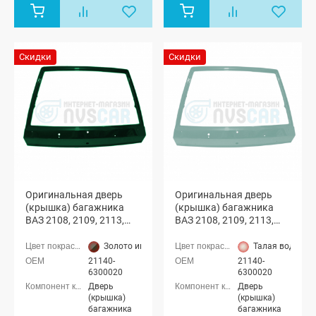
Скидки
Скидки
Оригинальная дверь
Оригинальная дверь
(крышка) багажника
(крышка) багажника
ВАЗ 2108, 2109, 2113,
ВАЗ 2108, 2109, 2113,
2114 с отверстиями
2114 с отверстиями
(Золото инков 347)
(Талая вода 206)
Золото инков (347 золотистый темно-зеленый)
Талая вода (20
21140-
21140-
6300020
6300020
Дверь
Дверь
(крышка)
(крышка)
багажника
багажника