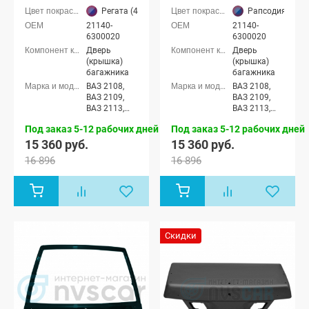
(Регата 412)
(Рапсодия 448)
Регата (412 серебристо-темно-синий)
Рапсодия (448 
21140-
21140-
6300020
6300020
Дверь
Дверь
(крышка)
(крышка)
багажника
багажника
ВАЗ 2108,
ВАЗ 2108,
ВАЗ 2109,
ВАЗ 2109,
ВАЗ 2113,
ВАЗ 2113,
ВАЗ 2114
ВАЗ 2114
Под заказ 5-12 рабочих дней
Под заказ 5-12 рабочих дней
15 360 руб.
15 360 руб.
16 896
16 896
Скидки