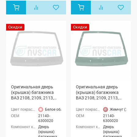
Скидки
Скидки
Оригинальная дверь
Оригинальная дверь
(крышка) багажника
(крышка) багажника
ВАЗ 2108, 2109, 2113,
ВАЗ 2108, 2109, 2113,
2114 с отверстиями
2114 с отверстиями
(Белое облако 240)
(Жемчуг 230)
Белое облако (240 белый)
Жемчуг (230 с
21140-
21140-
6300020
6300020
Дверь
Дверь
(крышка)
(крышка)
багажника
багажника