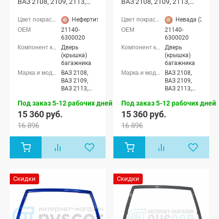
ВАЗ 2108, 2109, 2113,
ВАЗ 2108, 2109, 2113,
2114 с отверстиями
2114 с отверстиями
(Нефертити 270)
(Невада 239)
Нефертити (270 серебристый-бежевый)
Невада (239 се
21140-
21140-
6300020
6300020
Дверь
Дверь
(крышка)
(крышка)
багажника
багажника
ВАЗ 2108,
ВАЗ 2108,
ВАЗ 2109,
ВАЗ 2109,
ВАЗ 2113,
ВАЗ 2113,
ВАЗ 2114
ВАЗ 2114
Под заказ 5-12 рабочих дней
Под заказ 5-12 рабочих дней
15 360 руб.
15 360 руб.
16 896
16 896
Скидки
Скидки