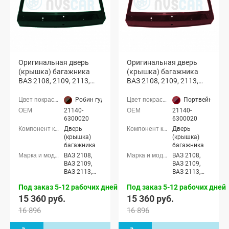
Оригинальная дверь
Оригинальная дверь
(крышка) багажника
(крышка) багажника
ВАЗ 2108, 2109, 2113,
ВАЗ 2108, 2109, 2113,
2114 с отверстиями
2114 с отверстиями
(Робин гуд 391)
(Портвейн 192)
Робин гуд (391 чёрный с изумрудно-зеленым отлив
Портвейн (192
21140-
21140-
6300020
6300020
Дверь
Дверь
(крышка)
(крышка)
багажника
багажника
ВАЗ 2108,
ВАЗ 2108,
ВАЗ 2109,
ВАЗ 2109,
ВАЗ 2113,
ВАЗ 2113,
ВАЗ 2114
ВАЗ 2114
Под заказ 5-12 рабочих дней
Под заказ 5-12 рабочих дней
15 360 руб.
15 360 руб.
16 896
16 896