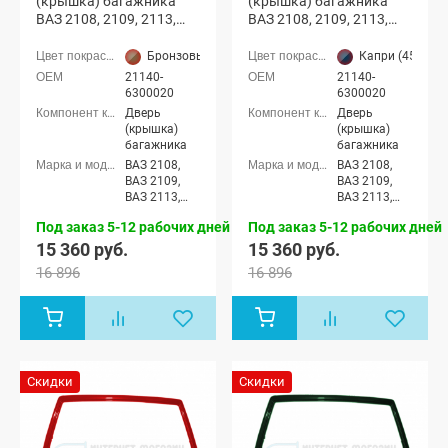
(крышка) багажника
(крышка) багажника
ВАЗ 2108, 2109, 2113,
ВАЗ 2108, 2109, 2113,
2114 с отверстиями
2114 с отверстиями
(Бронзовый век 262)
(Капри 453)
Бронзовый век (262 бежево-коричневый)
Капри (453 тем
21140-
21140-
6300020
6300020
Дверь
Дверь
(крышка)
(крышка)
багажника
багажника
ВАЗ 2108,
ВАЗ 2108,
ВАЗ 2109,
ВАЗ 2109,
ВАЗ 2113,
ВАЗ 2113,
ВАЗ 2114
ВАЗ 2114
Под заказ 5-12 рабочих дней
Под заказ 5-12 рабочих дней
15 360 руб.
15 360 руб.
16 896
16 896
Скидки
Скидки