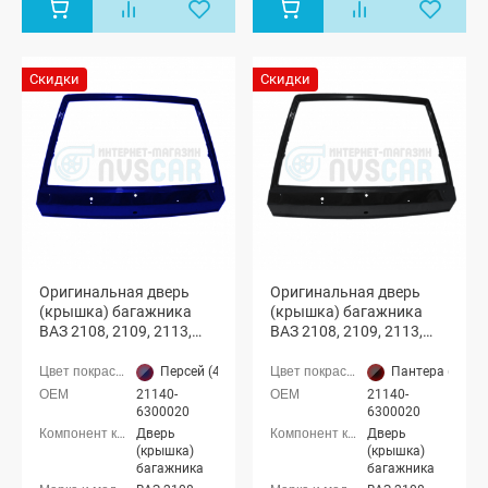
Скидки
Скидки
Оригинальная дверь
Оригинальная дверь
(крышка) багажника
(крышка) багажника
ВАЗ 2108, 2109, 2113,
ВАЗ 2108, 2109, 2113,
2114 с отверстиями
2114 с отверстиями
(Персей 460)
(Пантера 672)
Персей (460 тёмно-синий)
Пантера (672 ч
21140-
21140-
6300020
6300020
Дверь
Дверь
(крышка)
(крышка)
багажника
багажника