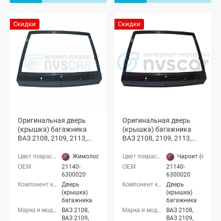
Скидки
Скидки
Оригинальная дверь
Оригинальная дверь
(крышка) багажника
(крышка) багажника
ВАЗ 2108, 2109, 2113,
ВАЗ 2108, 2109, 2113,
2114 с отверстиями
2114 с отверстиями
(Жимолость 627)
(Чароит 408)
Жимолость (627 серый стальной)
Чароит (408 с
21140-
21140-
6300020
6300020
Дверь
Дверь
(крышка)
(крышка)
багажника
багажника
ВАЗ 2108,
ВАЗ 2108,
ВАЗ 2109,
ВАЗ 2109,