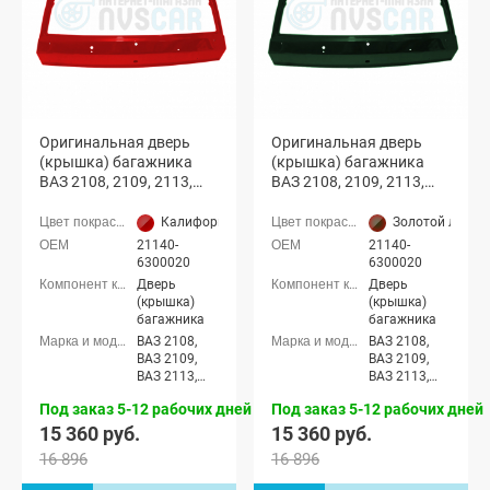
Оригинальная дверь
Оригинальная дверь
(крышка) багажника
(крышка) багажника
ВАЗ 2108, 2109, 2113,
ВАЗ 2108, 2109, 2113,
2114 с отверстиями
2114 с отверстиями
(Калифорнийский мак
(Золотой лист 331)
Калифорнийский мак (190 золотисто-красный)
Золотой лист (
190)
21140-
21140-
6300020
6300020
Дверь
Дверь
(крышка)
(крышка)
багажника
багажника
ВАЗ 2108,
ВАЗ 2108,
ВАЗ 2109,
ВАЗ 2109,
ВАЗ 2113,
ВАЗ 2113,
ВАЗ 2114
ВАЗ 2114
Под заказ 5-12 рабочих дней
Под заказ 5-12 рабочих дней
15 360 руб.
15 360 руб.
16 896
16 896