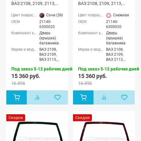
ВАЗ 2108, 2109, 2113,
ВАЗ 2108, 2109, 2113,
2114 с отверстиями
2114 с отверстиями
(Сочи 360)
(Снежная королева 690)
Сочи (360 серебристо-серо-зеленоватый)
Снежная корол
21140-
21140-
6300020
6300020
Дверь
Дверь
(крышка)
(крышка)
багажника
багажника
ВАЗ 2108,
ВАЗ 2108,
ВАЗ 2109,
ВАЗ 2109,
ВАЗ 2113,
ВАЗ 2113,
ВАЗ 2114
ВАЗ 2114
Под заказ 5-12 рабочих дней
Под заказ 5-12 рабочих дней
15 360 руб.
15 360 руб.
16 896
16 896
Скидки
Скидки