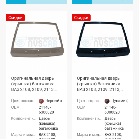
Скидки
Скидки
Оригинальная дверь
Оригинальная дверь
(крышка) багажника
(крышка) багажника
ВАЗ 2108, 2109, 2113,
ВАЗ 2108, 2109, 2113,
2114 с отверстиями
2114 с отверстиями
(Черный жемчуг 513)
(Цунами 363)
Черный жемчуг (513 серебристо-коричневый)
Цунами (363 т
21140-
21140-
6300020
6300020
Дверь
Дверь
(крышка)
(крышка)
багажника
багажника
ВАЗ 2108,
ВАЗ 2108,