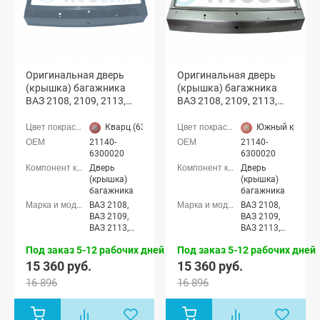
Оригинальная дверь
Оригинальная дверь
(крышка) багажника
(крышка) багажника
ВАЗ 2108, 2109, 2113,
ВАЗ 2108, 2109, 2113,
2114 с отверстиями
2114 с отверстиями
(Кварц 630)
(Южный крест 290)
Кварц (630 серый)
Южный крест (
21140-
21140-
6300020
6300020
Дверь
Дверь
(крышка)
(крышка)
багажника
багажника
ВАЗ 2108,
ВАЗ 2108,
ВАЗ 2109,
ВАЗ 2109,
ВАЗ 2113,
ВАЗ 2113,
ВАЗ 2114
ВАЗ 2114
Под заказ 5-12 рабочих дней
Под заказ 5-12 рабочих дней
15 360 руб.
15 360 руб.
16 896
16 896