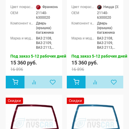
2114 с отверстиями
2114 с отверстиями
(Франкония 105)
(Ницца 328)
Франкония (105 темно-вишнево-малиновый)
Ницца (328 тем
21140-
21140-
6300020
6300020
Дверь
Дверь
(крышка)
(крышка)
багажника
багажника
ВАЗ 2108,
ВАЗ 2108,
ВАЗ 2109,
ВАЗ 2109,
ВАЗ 2113,
ВАЗ 2113,
ВАЗ 2114
ВАЗ 2114
Под заказ 5-12 рабочих дней
Под заказ 5-12 рабочих дней
15 360 руб.
15 360 руб.
16 896
16 896
Скидки
Скидки