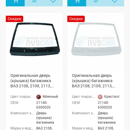
Скидки
Скидки
Оригинальная дверь
Оригинальная дверь
(крышка) багажника
(крышка) багажника
ВАЗ 2108, 2109, 2113,
ВАЗ 2108, 2109, 2113,
2114 с отверстиями
2114 с отверстиями
(Млечный путь 606)
(Кристалл 281)
Млечный путь (606 серебристо-серо-графитовый)
Кристалл (281 
21140-
21140-
6300020
6300020
Дверь
Дверь
(крышка)
(крышка)
багажника
багажника
ВАЗ 2108,
ВАЗ 2108,