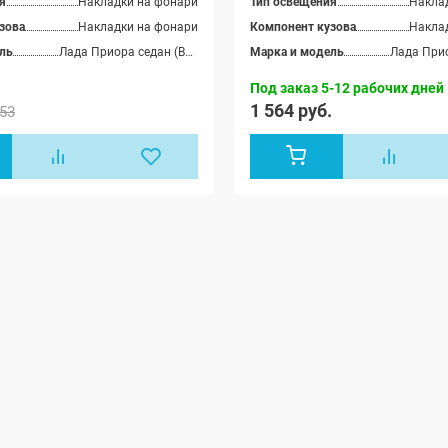
я
Накладки на фонари
Тип освещения
Накла
зова
Накладки на фонари
Компонент кузова
Накла
ль
Лада Приора седан (ВАЗ 2170), Лада Приора хэтчбек (ВАЗ 2172), Лада Приора-2 седан (ВАЗ 21704), Лада Приора-2 хэтчбек (ВАЗ 21724)
Марка и модель
Под заказ 5-12 рабочих дней
1 564 руб.
53