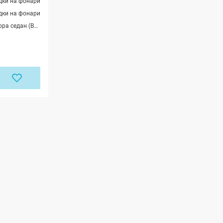
дки на фонари
дки на фонари
Лада Приора седан (ВАЗ 2170), Лада Приора хэтчбек (ВАЗ 2172), Лада Приора-2 седан (ВАЗ 21704), Лада Приора-2 хэтчбек (ВАЗ 21724)