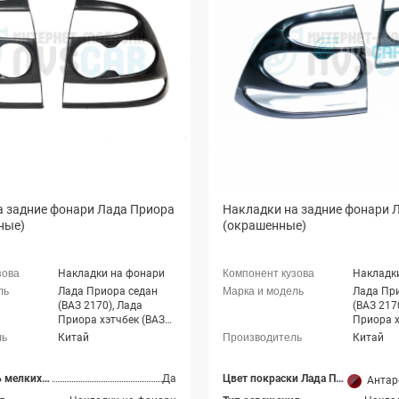
а задние фонари Лада Приора
Накладки на задние фонари 
ные)
(окрашенные)
Накладки на фонари
Накладк
Лада Приора седан
Лада Пр
(ВАЗ 2170), Лада
(ВАЗ 217
Приора хэтчбек (ВАЗ
Приора х
2172), Лада Приора-2
2172), Л
Китай
Китай
седан (ВАЗ 21704),
седан (В
Лада Приора-2 хэтчбек
Лада При
(ВАЗ 21724)
(ВАЗ 217
Допустимость мелких царапин
Да
Цвет покраски Лада Приора
Антарес (