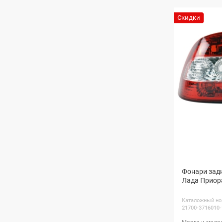
Скидки
Фонари зад
Лада Приор
Каталожный но
21700-3716010-