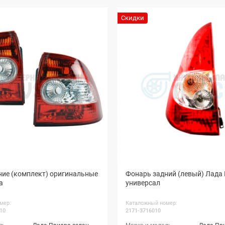
Скидки
ние (комплект) оригинальные
Фонарь задний (левый) Лада
а
универсал
мер:
Каталожный номер:
10
2171-3716010