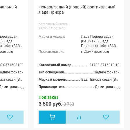
инальный
Фонарь задний (правый) оригинальный
Лада Приора
Каталожный номер:
21700-3716010-10
иора седан
Лада Приора седан
0), Лада
(ВАЗ 2170), Лада
этчбек (ВАЗ
Приора хэтчбек (ВАЗ
ада Приора
2172), Лада Приора
ровград
г. Димитровград
З 21728)
купэ (ВАЗ 21728)
70-0371603100
Каталожный номер
21700-3716010-10
адние фонари
Тип освещения
Задние фонари
Лада Приора седан (ВАЗ 2170), Лада Приора хэтчбек (ВАЗ 2172), Лада Приора купэ (ВАЗ 21728)
Марка и модель
Лада Приора седан (ВАЗ 2170), Лада Приора хэтчбек (ВАЗ 2172), Лада Приора купэ (ВАЗ 21728)
 Димитровград
Производитель
г. Димитровград
Под заказ
3 500 руб.
3 763