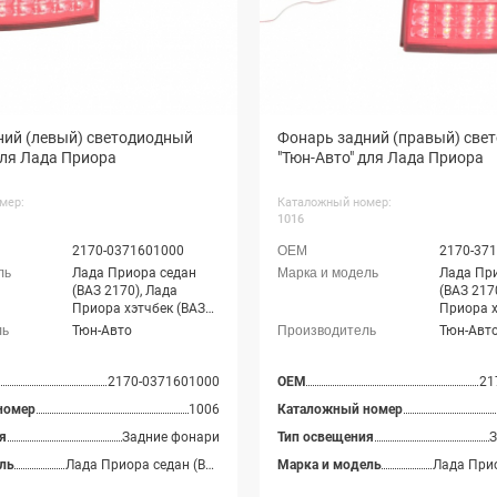
ний (левый) светодиодный
Фонарь задний (правый) све
для Лада Приора
"Тюн-Авто" для Лада Приора
мер:
Каталожный номер:
1016
2170-0371601000
2170-371
Лада Приора седан
Лада Пр
(ВАЗ 2170), Лада
(ВАЗ 217
Приора хэтчбек (ВАЗ
Приора х
2172), Лада Приора
2172), Л
Тюн-Авто
Тюн-Авт
купэ (ВАЗ 21728), Лада
купэ (ВА
Приора-2 седан (ВАЗ
Приора-2
21704), Лада Приора-2
21704), 
2170-0371601000
OEM
21
хэтчбек (ВАЗ 21724)
хэтчбек 
номер
1006
Каталожный номер
я
Задние фонари
Тип освещения
З
ль
Лада Приора седан (ВАЗ 2170), Лада Приора хэтчбек (ВАЗ 2172), Лада Приора купэ (ВАЗ 21728), Лада Приора-2 седан (ВАЗ 21704), Лада Приора-2 хэтчбек (ВАЗ 21724)
Марка и модель