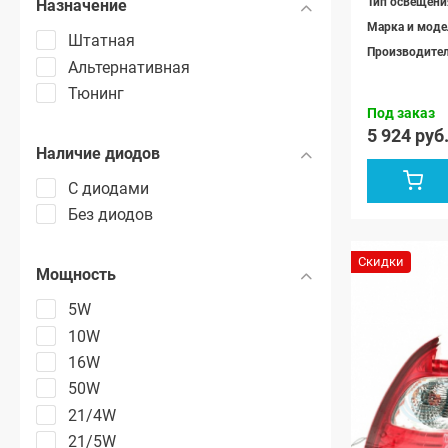
Тип освещени
Назначение
Марка и моде
Штатная
Производите
Альтернативная
Тюнинг
Под заказ
5 924 руб
Наличие диодов
С диодами
Без диодов
Скидки
Мощность
5W
10W
16W
50W
21/4W
21/5W