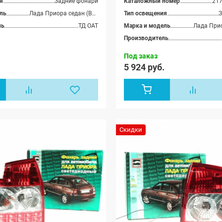
я
Задние фонари
Каталожный номер
21
хэтчбек 
ль
Лада Приора седан (ВАЗ 2170), Лада Приора хэтчбек (ВАЗ 2172), Лада Приора купэ (ВАЗ 21728), Лада Приора-2 седан (ВАЗ 21704), Лада Приора-2 хэтчбек (ВАЗ 21724)
Тип освещения
З
ль
ТД ОАТ
Марка и модель
Производитель
Под заказ
.
5 924 руб.
Скидки