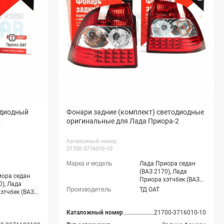
одиодный
Фонари задние (комплект) светодиодные
2
оригинальные для Лада Приора-2
Каталожный номер:
21700-3716010-10
Лада Приора седан
(ВАЗ 2170), Лада
иора седан
Приора хэтчбек (ВАЗ
0), Лада
2172), Лада Приора
ТД ОАТ
этчбек (ВАЗ
купэ (ВАЗ 21728), Лада
ада Приора
Приора-2 седан (ВАЗ
З 21728), Лада
21704), Лада Приора-2
Каталожный номер
21700-3716010-10
 седан (ВАЗ
хэтчбек (ВАЗ 21724)
Лада Приора-2