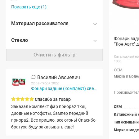
Показать еще (1)
Материал рассеивателя
Фонарь зад
Стекло
"Тюн-Авто" 
Очистить фильтр
Каталожный но
1006
Василий Авсиевич
22 сентября 2022
Фонари задние (комплект) светодиодные "Тюн-Авто"...
Спасибо за товар
Заказал комплект фар приора2 тюн,
OEM
диодные котофоты, бампер передний
Каталожный 
приора2. Все пришло, все огонь! Спасибо
Тип освещени
братуха буду заказывать еще!
Марка и моде