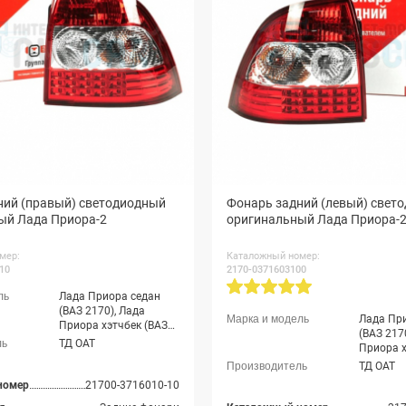
ний (правый) светодиодный
Фонарь задний (левый) свет
ый Лада Приора-2
оригинальный Лада Приора-
мер:
Каталожный номер:
10
2170-0371603100
Лада Приора седан
(ВАЗ 2170), Лада
Лада Пр
Приора хэтчбек (ВАЗ
(ВАЗ 217
2172), Лада Приора
ТД ОАТ
Приора х
купэ (ВАЗ 21728), Лада
2172), Л
ТД ОАТ
Приора-2 седан (ВАЗ
купэ (ВА
21704), Лада Приора-2
номер
21700-3716010-10
Приора-2
хэтчбек (ВАЗ 21724)
21704), 