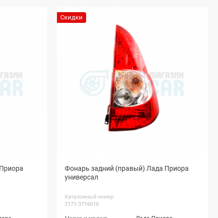
Скидки
 Приора
Фонарь задний (правый) Лада Приора
универсал
Каталожный номер:
2171-3716010