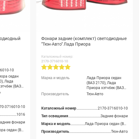
тодиодный
Фонари задние (комплект) светодиодные
"Тюн-Авто" Лада Приора
Каталожный номер:
2170-3716010-10
6010-10
иора седан
Лада Приора седан
0), Лада
(ВАЗ 2170), Лада
этчбек (ВАЗ
Приора хэтчбек (ВАЗ
ада Приора
о
2172), Лада Приора
Тюн-Авто
З 21728), Лада
купэ (ВАЗ 21728), Лада
 седан (ВАЗ
Приора-2 седан (ВАЗ
Лада Приора-2
70-3716010-10
21704), Лада Приора-2
Каталожный номер
2170-3716010-10
(ВАЗ 21724)
хэтчбек (ВАЗ 21724)
1016
Тип освещения
Задние фонари
адние фонари
Марка и модель
Лада Приора седан (ВАЗ 2170), Лада Приора хэтчбек (ВАЗ 2172), Лада Приора купэ (ВАЗ 21728), Лада Приора-2 седан (ВАЗ 21704), Лада Приора-2 хэтчбек (ВАЗ 21724)
Лада Приора седан (ВАЗ 2170), Лада Приора хэтчбек (ВАЗ 2172), Лада Приора купэ (ВАЗ 21728), Лада Приора-2 седан (ВАЗ 21704), Лада Приора-2 хэтчбек (ВАЗ 21724)
Производитель
Тюн-Авто