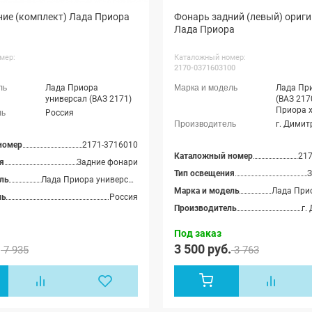
ние (комплект) Лада Приора
Фонарь задний (левый) ориг
Лада Приора
мер:
Каталожный номер:
2170-0371603100
Лада Приора
Лада Пр
универсал (ВАЗ 2171)
(ВАЗ 217
Приора х
Россия
2172), Л
г. Димит
купэ (ВА
номер
2171-3716010
Каталожный номер
21
я
Задние фонари
Тип освещения
З
ль
Лада Приора универсал (ВАЗ 2171)
Марка и модель
ль
Россия
Производитель
г.
Под заказ
.
3 500 руб.
7 935
3 763