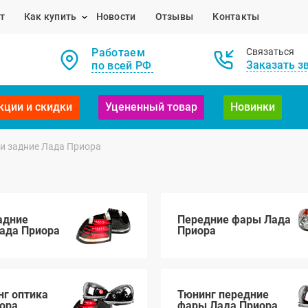
т
Как купить
Новости
Отзывы
Контакты
Работаем
Связаться
Заказать з
по всей РФ
кции и скидки
Уцененный товар
Новинки
и задние Лада Приора
адние
Передние фары Лада
ада Приора
Приора
нг оптика
Тюнинг передние
ора
фары Лада Приора