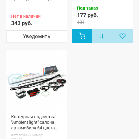
Под заказ
177 руб.
Нет в наличии
181
343 руб.
Уведомить
Контурная подсветка
"Ambient light" салона
автомобиля 64 цвета
(18 источников света)
Каталожный номер: