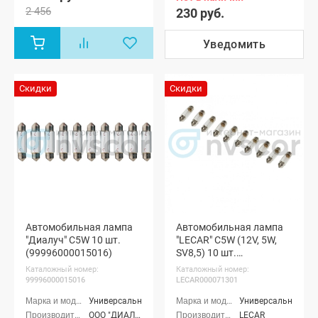
2 456
230 руб.
Уведомить
Скидки
Скидки
Автомобильная лампа
Автомобильная лампа
"Диалуч" C5W 10 шт.
"LECAR" C5W (12V, 5W,
(99996000015016)
SV8,5) 10 шт.
(LECAR000071301)
Каталожный номер:
Каталожный номер:
99996000015016
LECAR000071301
Универсальные
Универсальные
ООО "ДИАЛАЙТ ГРУПП" г. Москва
LECAR