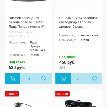
Плафон освещения
Панель внутрисалонная
салона с стиле "Веста"
светодиодная 15 SMD
Лада Приора (черный)
диодов (белая
подсветка)
Каталожный номер:
Универсальные
2170-3714010-10
Китай
Лада
Приора
седан (ВАЗ
2170), Лада
Россия
Под заказ
Приора
450 руб.
универсал
Под заказ
(ВАЗ 2171),
630 руб.
484
Лада
Приора
хэтчбек (ВАЗ
2172), Лада
Приора купэ
(ВАЗ 21728),
Лада
Скидки
Скидки
Приора-2
седан (ВАЗ
21704), Лада