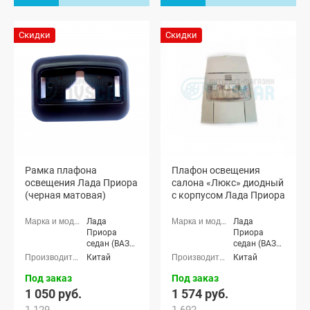
(ВАЗ 21728),
Приора-2
Лада
седан (ВАЗ
Приора-2
21704), Лада
Скидки
Скидки
седан (ВАЗ
Приора-2
21704), Лада
хэтчбек (ВАЗ
Приора-2
21724)
хэтчбек (ВАЗ
21724)
Рамка плафона
Плафон освещения
освещения Лада Приора
салона «Люкс» диодный
(черная матовая)
с корпусом Лада Приора
Лада
Лада
Приора
Приора
седан (ВАЗ
седан (ВАЗ
2170), Лада
2170), Лада
Китай
Китай
Приора
Приора
универсал
универсал
Под заказ
Под заказ
(ВАЗ 2171),
(ВАЗ 2171),
1 050 руб.
1 574 руб.
Лада
Лада
1 129
1 692
Приора
Приора