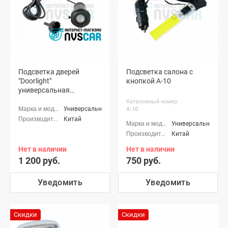
Приора-2
хэтчбек (ВАЗ
21724)
Подсветка дверей
Подсветка салона с
"Doorlight"
кнопкой A-10
универсальная
(комплект на 2 двери)
Каталожный номер:
Универсальные
A-10
Китай
Универсальные
Китай
Нет в наличии
Нет в наличии
1 200 руб.
750 руб.
Уведомить
Уведомить
Скидки
Скидки