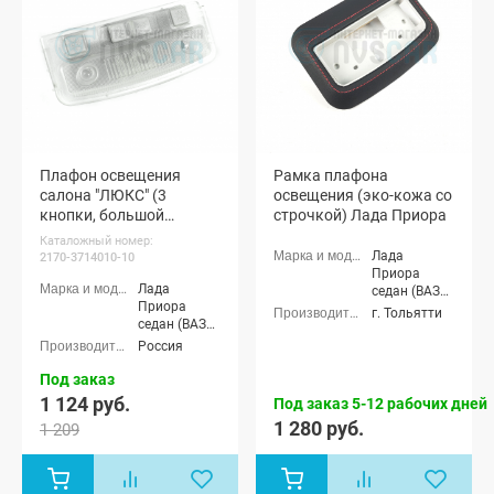
Плафон освещения
Рамка плафона
салона "ЛЮКС" (3
освещения (эко-кожа со
кнопки, большой
строчкой) Лада Приора
разъем) Лада Приора
Каталожный номер:
Лада
2170-3714010-10
Приора
Лада
седан (ВАЗ
Приора
2170), Лада
г. Тольятти
седан (ВАЗ
Приора
2170), Лада
универсал
Россия
Приора
(ВАЗ 2171),
универсал
Под заказ
Лада
(ВАЗ 2171),
Приора
1 124 руб.
Под заказ 5-12 рабочих дней
Лада
хэтчбек (ВАЗ
1 280 руб.
1 209
Приора
2172), Лада
хэтчбек (ВАЗ
Приора купэ
2172), Лада
(ВАЗ 21728),
Приора купэ
Лада