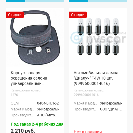
Скидки
Скидки
Корпус фонаря
Автомобильная лампа
освещения салона
"Диалуч" T4W 10 шт.
универсальный
(99996000014016)
(pg1476)
Каталожный номер:
Каталожный номер:
1476
99996000014016
0404-БПЛ-52
Универсальные
Универсальные
ООО "ДИАЛАЙТ ГРУПП" г. Москва
АПС (АвтоПолимерСервис) г. Тольятти
Под заказ 2-4 рабочих дня
2 210 руб.
Нет в наличии