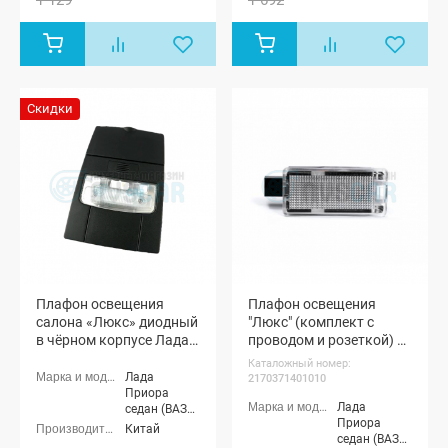
хэтчбек (ВАЗ
хэтчбек (ВАЗ
2172), Лада
2172), Лада
Приора купэ
Приора купэ
(ВАЗ 21728),
(ВАЗ 21728),
Лада
Лада
Приора-2
Приора-2
Скидки
седан (ВАЗ
седан (ВАЗ
21704), Лада
21704), Лада
Приора-2
Приора-2
хэтчбек (ВАЗ
хэтчбек (ВАЗ
21724)
21724)
Плафон освещения
Плафон освещения
салона «Люкс» диодный
"Люкс" (комплект с
в чёрном корпусе Лада
проводом и розеткой) в
Приора
обивку двери Лада
Каталожный номер:
Приора
Лада
2170371401010
Приора
Лада
седан (ВАЗ
Приора
2170), Лада
Китай
седан (ВАЗ
Приора