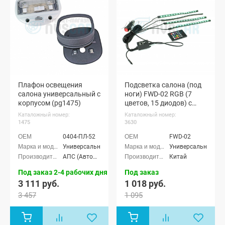
Плафон освещения
Подсветка салона (под
салона универсальный с
ноги) FWD-02 RGB (7
корпусом (pg1475)
цветов, 15 диодов) с
пультом
Каталожный номер:
Каталожный номер:
1475
3630
0404-ПЛ-52
FWD-02
Универсальные
Универсальные
АПС (АвтоПолимерСервис) г. Тольятти
Китай
Под заказ 2-4 рабочих дня
Под заказ
3 111 руб.
1 018 руб.
3 457
1 095