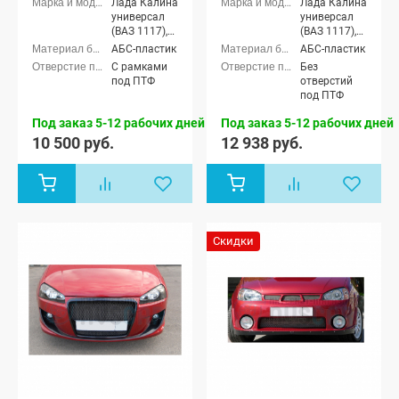
Лада Калина
Лада Калина
универсал
универсал
(ВАЗ 1117),
(ВАЗ 1117),
Лада Калина
Лада Калина
АБС-пластик
АБС-пластик
седан (ВАЗ
седан (ВАЗ
С рамками
Без
1118), Лада
1118), Лада
под ПТФ
отверстий
Калина
Калина
под ПТФ
хэтчбек (ВАЗ
хэтчбек (ВАЗ
1119)
1119)
Под заказ 5-12 рабочих дней
Под заказ 5-12 рабочих дней
10 500 руб.
12 938 руб.
Скидки