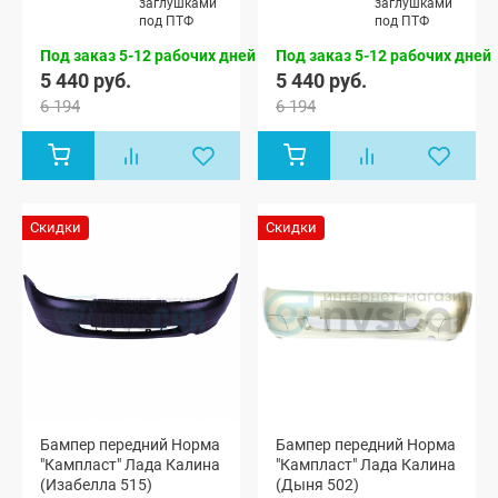
заглушками
заглушками
Калина
Калина
под ПТФ
под ПТФ
хэтчбек (ВАЗ
хэтчбек (ВАЗ
1119)
1119)
Под заказ 5-12 рабочих дней
Под заказ 5-12 рабочих дней
5 440 руб.
5 440 руб.
6 194
6 194
Скидки
Скидки
Бампер передний Норма
Бампер передний Норма
"Кампласт" Лада Калина
"Кампласт" Лада Калина
(Изабелла 515)
(Дыня 502)