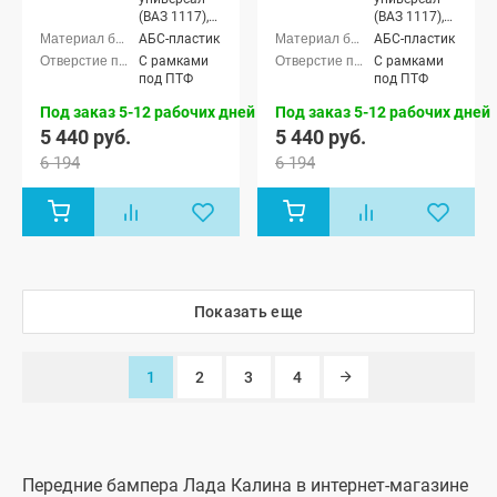
(ВАЗ 1117),
(ВАЗ 1117),
Лада Калина
Лада Калина
АБС-пластик
АБС-пластик
седан (ВАЗ
седан (ВАЗ
С рамками
С рамками
1118), Лада
1118), Лада
под ПТФ
под ПТФ
Калина
Калина
хэтчбек (ВАЗ
хэтчбек (ВАЗ
Под заказ 5-12 рабочих дней
Под заказ 5-12 рабочих дней
1119)
1119)
5 440 руб.
5 440 руб.
6 194
6 194
Показать еще
1
2
3
4
Передние бампера Лада Калина в интернет-магазине