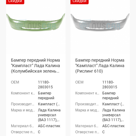
Скидки
Скидки
Бампер передний Норма
Бампер передний Норма
"Кампласт" Лада Калина
"Кампласт" Лада Калина
(Колумбийская зелень
(Рислинг 610)
322)
11180-
11180-
2803015
2803015
Бампер
Бампер
передний
передний
Кампласт (г. Набережные Челны)
Кампласт (г. Набережные Челны)
Лада Калина
Лада Калина
универсал
универсал
(ВАЗ 1117),
(ВАЗ 1117),
Лада Калина
Лада Калина
АБС-пластик
АБС-пластик
седан (ВАЗ
седан (ВАЗ
С
С
1118), Лада
1118), Лада