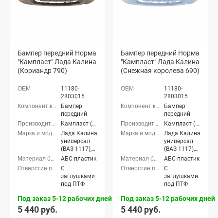
Бампер передний Норма
Бампер передний Норма
"Кампласт" Лада Калина
"Кампласт" Лада Калина
(Кориандр 790)
(Снежная королева 690)
11180-
11180-
2803015
2803015
Бампер
Бампер
передний
передний
Кампласт (г. Набережные Челны)
Кампласт (г. Набережные Челны)
Лада Калина
Лада Калина
универсал
универсал
(ВАЗ 1117),
(ВАЗ 1117),
Лада Калина
Лада Калина
АБС-пластик
АБС-пластик
седан (ВАЗ
седан (ВАЗ
С
С
1118), Лада
1118), Лада
заглушками
заглушками
Калина
Калина
под ПТФ
под ПТФ
хэтчбек (ВАЗ
хэтчбек (ВАЗ
1119)
1119)
Под заказ 5-12 рабочих дней
Под заказ 5-12 рабочих дней
5 440 руб.
5 440 руб.