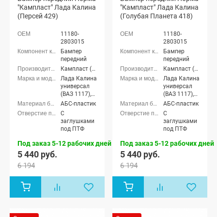
"Кампласт" Лада Калина
"Кампласт" Лада Калина
(Персей 429)
(Голубая Планета 418)
11180-
11180-
2803015
2803015
Бампер
Бампер
передний
передний
Кампласт (г. Набережные Челны)
Кампласт (г. Набережные Челны)
Лада Калина
Лада Калина
универсал
универсал
(ВАЗ 1117),
(ВАЗ 1117),
Лада Калина
Лада Калина
АБС-пластик
АБС-пластик
седан (ВАЗ
седан (ВАЗ
С
С
1118), Лада
1118), Лада
заглушками
заглушками
Калина
Калина
под ПТФ
под ПТФ
хэтчбек (ВАЗ
хэтчбек (ВАЗ
1119)
1119)
Под заказ 5-12 рабочих дней
Под заказ 5-12 рабочих дней
5 440 руб.
5 440 руб.
6 194
6 194