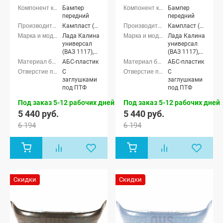
Бампер
Бампер
передний
передний
Кампласт (г. Набережные Челны)
Кампласт (г. Набережные Челны)
Лада Калина
Лада Калина
универсал
универсал
(ВАЗ 1117),
(ВАЗ 1117),
Лада Калина
Лада Калина
АБС-пластик
АБС-пластик
седан (ВАЗ
седан (ВАЗ
С
С
1118), Лада
1118), Лада
заглушками
заглушками
Калина
Калина
под ПТФ
под ПТФ
хэтчбек (ВАЗ
хэтчбек (ВАЗ
1119)
1119)
Под заказ 5-12 рабочих дней
Под заказ 5-12 рабочих дней
5 440 руб.
5 440 руб.
6 194
6 194
Скидки
Скидки