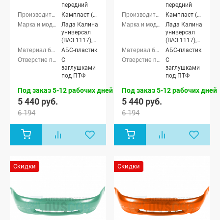
передний
передний
Кампласт (г. Набережные Челны)
Кампласт (г. Набережные Челны)
Лада Калина
Лада Калина
универсал
универсал
(ВАЗ 1117),
(ВАЗ 1117),
Лада Калина
Лада Калина
АБС-пластик
АБС-пластик
седан (ВАЗ
седан (ВАЗ
С
С
1118), Лада
1118), Лада
заглушками
заглушками
Калина
Калина
под ПТФ
под ПТФ
хэтчбек (ВАЗ
хэтчбек (ВАЗ
1119)
1119)
Под заказ 5-12 рабочих дней
Под заказ 5-12 рабочих дней
5 440 руб.
5 440 руб.
6 194
6 194
Скидки
Скидки