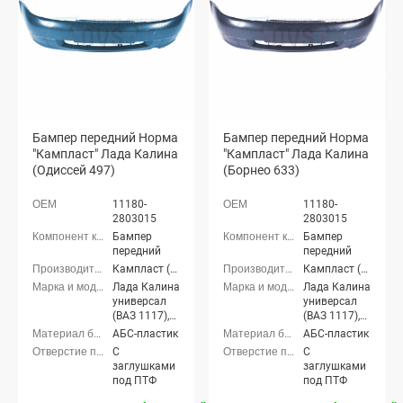
Бампер передний Норма
Бампер передний Норма
"Кампласт" Лада Калина
"Кампласт" Лада Калина
(Одиссей 497)
(Борнео 633)
11180-
11180-
2803015
2803015
Бампер
Бампер
передний
передний
Кампласт (г. Набережные Челны)
Кампласт (г. Набережные Челны)
Лада Калина
Лада Калина
универсал
универсал
(ВАЗ 1117),
(ВАЗ 1117),
Лада Калина
Лада Калина
АБС-пластик
АБС-пластик
седан (ВАЗ
седан (ВАЗ
С
С
1118), Лада
1118), Лада
заглушками
заглушками
Калина
Калина
под ПТФ
под ПТФ
хэтчбек (ВАЗ
хэтчбек (ВАЗ
1119)
1119)