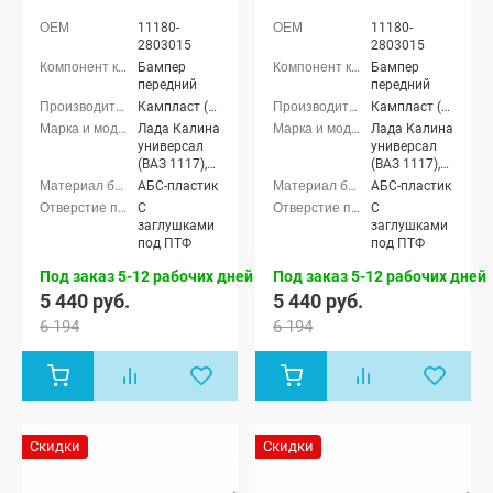
11180-
11180-
2803015
2803015
Бампер
Бампер
передний
передний
Кампласт (г. Набережные Челны)
Кампласт (г. Набережные Челны)
Лада Калина
Лада Калина
универсал
универсал
(ВАЗ 1117),
(ВАЗ 1117),
Лада Калина
Лада Калина
АБС-пластик
АБС-пластик
седан (ВАЗ
седан (ВАЗ
С
С
1118), Лада
1118), Лада
заглушками
заглушками
Калина
Калина
под ПТФ
под ПТФ
хэтчбек (ВАЗ
хэтчбек (ВАЗ
1119)
1119)
Под заказ 5-12 рабочих дней
Под заказ 5-12 рабочих дней
5 440 руб.
5 440 руб.
6 194
6 194
Скидки
Скидки