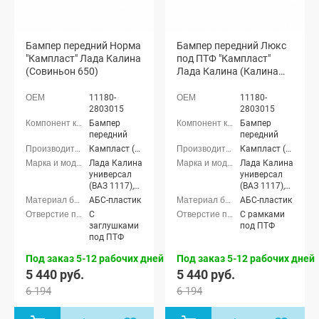
Бампер передний Норма
Бампер передний Люкс
"Кампласт" Лада Калина
под ПТФ "Кампласт"
(Совиньон 650)
Лада Калина (Калина
104)
11180-
11180-
2803015
2803015
Бампер
Бампер
передний
передний
Кампласт (г. Набережные Челны)
Кампласт (г. Набережные Челны)
Лада Калина
Лада Калина
универсал
универсал
(ВАЗ 1117),
(ВАЗ 1117),
Лада Калина
Лада Калина
АБС-пластик
АБС-пластик
седан (ВАЗ
седан (ВАЗ
С
С рамками
1118), Лада
1118), Лада
заглушками
под ПТФ
Калина
Калина
под ПТФ
хэтчбек (ВАЗ
хэтчбек (ВАЗ
1119)
1119)
Под заказ 5-12 рабочих дней
Под заказ 5-12 рабочих дней
5 440 руб.
5 440 руб.
6 194
6 194