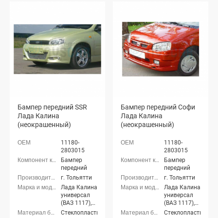
Бампер передний SSR
Бампер передний Софи
Лада Калина
Лада Калина
(неокрашенный)
(неокрашенный)
11180-
11180-
2803015
2803015
Бампер
Бампер
передний
передний
г. Тольятти
г. Тольятти
Лада Калина
Лада Калина
универсал
универсал
(ВАЗ 1117),
(ВАЗ 1117),
Лада Калина
Лада Калина
Стеклопластик
Стеклопластик