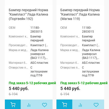
Бампер передний Норма
Бампер передний Норма
"Кампласт" Лада Калина
"Кампласт" Лада Калина
(Портвейн 192)
(Магма 119)
11180-
11180-
2803015
2803015
Бампер
Бампер
передний
передний
Кампласт (г. Набережные Челны)
Кампласт (г. Набережные Челны)
Лада Калина
Лада Калина
универсал
универсал
(ВАЗ 1117),
(ВАЗ 1117),
Лада Калина
Лада Калина
АБС-пластик
АБС-пластик
седан (ВАЗ
седан (ВАЗ
С
С
1118), Лада
1118), Лада
заглушками
заглушками
Калина
Калина
под ПТФ
под ПТФ
хэтчбек (ВАЗ
хэтчбек (ВАЗ
1119)
1119)
Под заказ 5-12 рабочих дней
Под заказ 5-12 рабочих дней
5 440 руб.
5 440 руб.
6 194
6 194