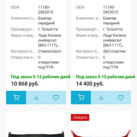
11180-
11180-
2803015
2803015
Бампер
Бампер
передний
передний
г. Тольятти
г. Тольятти
Лада Калина
Лада Калина
универсал
универсал
(ВАЗ 1117),
(ВАЗ 1117),
Лада Калина
Лада Калина
Стеклопластик
АБС-пластик
седан (ВАЗ
седан (ВАЗ
С
С
1118), Лада
1118), Лада
отверстием
отверстием
Калина
Калина
под ПТФ
под ПТФ
хэтчбек (ВАЗ
хэтчбек (ВАЗ
1119)
1119)
Под заказ 5-12 рабочих дней
Под заказ 5-12 рабочих дней
10 868 руб.
14 400 руб.
Скидки