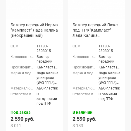
Бампер передний Норма
Бампер передний Люкс
"Кампласт" Лада Калина
под ПТФ "Кампласт"
(неокрашенный)
Лада Калина
(неокрашенный)
11180-
11180-
2803015
2803015
Бампер
Бампер
передний
передний
Кампласт (г. Набережные Челны)
Кампласт (г. Набережные Челны)
Лада Калина
Лада Калина
универсал
универсал
(ВАЗ 1117),
(ВАЗ 1117),
Лада Калина
Лада Калина
АБС-пластик
АБС-пластик
седан (ВАЗ
седан (ВАЗ
С
С рамками
1118), Лада
1118), Лада
заглушками
под ПТФ
Калина
Калина
под ПТФ
хэтчбек (ВАЗ
хэтчбек (ВАЗ
1119)
1119)
Под заказ
В наличии
2 590 руб.
2 590 руб.
3 011
3 183