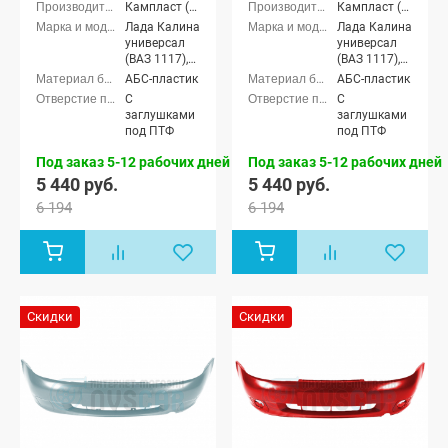
Кампласт (г. Набережные Челны)
Кампласт (г. Набережные Челны)
Лада Калина
Лада Калина
универсал
универсал
(ВАЗ 1117),
(ВАЗ 1117),
Лада Калина
Лада Калина
АБС-пластик
АБС-пластик
седан (ВАЗ
седан (ВАЗ
С
С
1118), Лада
1118), Лада
заглушками
заглушками
Калина
Калина
под ПТФ
под ПТФ
хэтчбек (ВАЗ
хэтчбек (ВАЗ
1119)
1119)
Под заказ 5-12 рабочих дней
Под заказ 5-12 рабочих дней
5 440 руб.
5 440 руб.
6 194
6 194
Скидки
Скидки