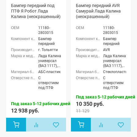
Бампер передний под
Бампер передний AVR
ПТФ Я Робот Лада
Самурай Лада Калина
Калина (неокрашенный)
(неокрашенный)
11180-
11180-
2803015
2803015
Бампер
Бампер
передний
передний
г. Тольятти
AVR
Лада Калина
Лада Калина
универсал
универсал
(ВАЗ 1117),
(ВАЗ 1117),
Лада Калина
Лада Калина
АБС-пластик
Стеклопластик
седан (ВАЗ
седан (ВАЗ
С
С
1118), Лада
1118), Лада
отверстием
отверстием
Калина
Калина
под ПТФ
под ПТФ
хэтчбек (ВАЗ
хэтчбек (ВАЗ
1119)
1119)
Под заказ 5-12 рабочих дней
10 350 руб.
Под заказ 5-12 рабочих дней
12 938 руб.
11 129