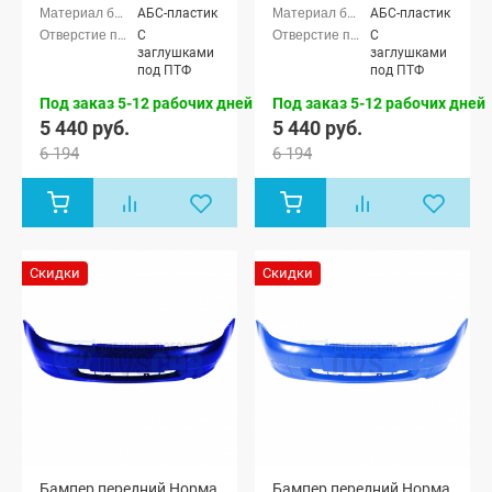
Лада Калина
Лада Калина
АБС-пластик
АБС-пластик
седан (ВАЗ
седан (ВАЗ
С
С
1118), Лада
1118), Лада
заглушками
заглушками
Калина
Калина
под ПТФ
под ПТФ
хэтчбек (ВАЗ
хэтчбек (ВАЗ
1119)
1119)
Под заказ 5-12 рабочих дней
Под заказ 5-12 рабочих дней
5 440 руб.
5 440 руб.
6 194
6 194
Скидки
Скидки
Бампер передний Норма
Бампер передний Норма