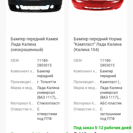
Бампер передний Камея
Бампер передний Норма
Лада Калина
"Кампласт" Лада Калина
(неокрашенный)
(Калина 104)
11180-
11180-
2803015
2803015
Бампер
Бампер
передний
передний
г. Тольятти
Кампласт (г. Набережные Челны)
Лада Калина
Лада Калина
универсал
универсал
(ВАЗ 1117),
(ВАЗ 1117),
Лада Калина
Лада Калина
Стеклопластик
АБС-пластик
седан (ВАЗ
седан (ВАЗ
С
С
1118), Лада
1118), Лада
отверстием
заглушками
Калина
Калина
под ПТФ
под ПТФ
хэтчбек (ВАЗ
хэтчбек (ВАЗ
1119)
1119)
Под заказ 5-12 рабочих дней