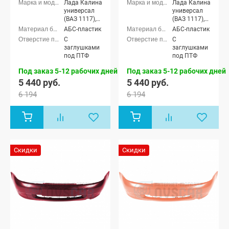
Лада Калина
Лада Калина
универсал
универсал
(ВАЗ 1117),
(ВАЗ 1117),
Лада Калина
Лада Калина
АБС-пластик
АБС-пластик
седан (ВАЗ
седан (ВАЗ
С
С
1118), Лада
1118), Лада
заглушками
заглушками
Калина
Калина
под ПТФ
под ПТФ
хэтчбек (ВАЗ
хэтчбек (ВАЗ
1119)
1119)
Под заказ 5-12 рабочих дней
Под заказ 5-12 рабочих дней
5 440 руб.
5 440 руб.
6 194
6 194
Скидки
Скидки