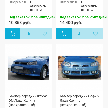
седан (ВАЗ
седан (ВАЗ
С
С
1118), Лада
1118), Лада
отверстием
отверстием
Калина
Калина
под ПТФ
под ПТФ
хэтчбек (ВАЗ
хэтчбек (ВАЗ
1119)
1119)
Под заказ 5-12 рабочих дней
Под заказ 5-12 рабочих дней
10 868 руб.
14 400 руб.
Бампер передний Кубок
Бампер передний Софи 2
DM Лада Калина
Лада Калина
(неокрашенный)
(неокрашенный)