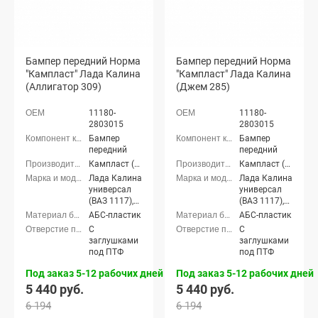
Бампер передний Норма
Бампер передний Норма
"Кампласт" Лада Калина
"Кампласт" Лада Калина
(Аллигатор 309)
(Джем 285)
11180-
11180-
2803015
2803015
Бампер
Бампер
передний
передний
Кампласт (г. Набережные Челны)
Кампласт (г. Набережные Челны)
Лада Калина
Лада Калина
универсал
универсал
(ВАЗ 1117),
(ВАЗ 1117),
Лада Калина
Лада Калина
АБС-пластик
АБС-пластик
седан (ВАЗ
седан (ВАЗ
С
С
1118), Лада
1118), Лада
заглушками
заглушками
Калина
Калина
под ПТФ
под ПТФ
хэтчбек (ВАЗ
хэтчбек (ВАЗ
1119)
1119)
Под заказ 5-12 рабочих дней
Под заказ 5-12 рабочих дней
5 440 руб.
5 440 руб.
6 194
6 194