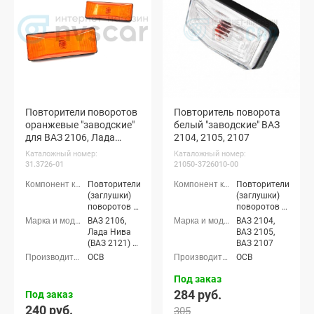
Повторители поворотов
Повторитель поворота
оранжевые "заводские"
белый "заводские" ВАЗ
для ВАЗ 2106, Лада
2104, 2105, 2107
Нива 4х4 (комплект)
Каталожный номер:
Каталожный номер:
31.3726-01
21050-3726010-00
Повторители
Повторители
(заглушки)
(заглушки)
поворотов в
поворотов в
крылья
крылья
ВАЗ 2106,
ВАЗ 2104,
Лада Нива
ВАЗ 2105,
(ВАЗ 2121) 3-
ВАЗ 2107
х дверная,
ОСВ
ОСВ
Лада Нива
4x4 (ВАЗ
Под заказ
21213-214)
284 руб.
Под заказ
3-х дверная,
240 руб.
305
Лада Нива