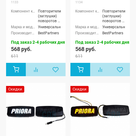
1133
1134
Повторители
Повторители
(заглушки)
(заглушки)
поворотов в
поворотов в
крылья
крылья
Универсальные
Универсальные
BestPartners
BestPartners
Под заказ 2-4 рабочих дня
Под заказ 2-4 рабочих дня
568 руб.
568 руб.
611
611
Скидки
Скидки