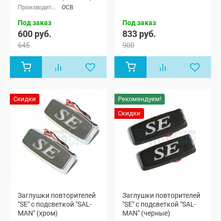
х дверная,
ОСВ
Лада Нива
4x4 (ВАЗ
Под заказ
Под заказ
21213-214)
600 руб.
833 руб.
3-х дверная,
645
900
Лада Нива
4x4 (Урбан)
3-х дверная,
Лада Нива
(ВАЗ 2131) 5-
дверная,
Лада Нива
Скидки
Рекомендуем!
4x4 (Урбан)
5-дверная,
Скидки
Лада Нива
Legend, Лада
Нива 4x4
Пикап
Заглушки повторителей
Заглушки повторителей
"SE" с подсветкой "SAL-
"SE" с подсветкой "SAL-
MAN" (хром)
MAN" (черные)