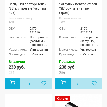
Заглушки повторителей
Заглушки повторителей
"SE" глянцевые (черный
"SE" оригинальные
лак)
(хром)
Каталожный номер:
Каталожный номер:
1208
1209
2170-
2170-
8212104
8212104
Повторители
Повторители
(заглушки)
(заглушки)
поворотов в
поворотов в
крылья
крылья
Универсальные
Универсальные
г. Сызрань
г. Сызрань
В наличии
Под заказ
238 руб.
238 руб.
256
256
Скидки