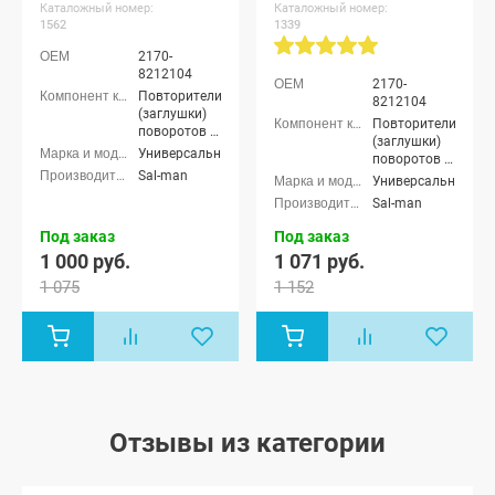
Каталожный номер:
Каталожный номер:
1562
1339
2170-
8212104
2170-
Повторители
8212104
(заглушки)
Повторители
поворотов в
(заглушки)
крылья
Универсальные
поворотов в
Sal-man
крылья
Универсальные
Sal-man
Под заказ
Под заказ
1 000 руб.
1 071 руб.
1 075
1 152
Отзывы из категории