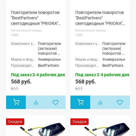
Повторители поворотов
Повторители поворотов
"BestPartners"
"BestPartners"
светодиодные "PRIORA"
светодиодные "PRIORA"
(белые) (pg1265)
(желтые) (pg1300)
Каталожный номер:
Каталожный номер:
1265
1300
Повторители
Повторители
(заглушки)
(заглушки)
поворотов в
поворотов в
крылья
крылья
Универсальные
Универсальные
BestPartners
BestPartners
Под заказ 2-4 рабочих дня
Под заказ 2-4 рабочих дня
568 руб.
568 руб.
611
611
Скидки
Скидки