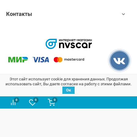
Контакты
Этот сайт использует cookie для хранения данных. Продолжая
использовать сайт, Вы даете согласие на работу с этими файлами.
Мы отвечаем за сохранность Ваших данных согласно закону
Ок
№152-ФЗ:
0
0
0
NVS-CAR - интернет-магазин автозапчастей для автомобилей Лада.
Широкий ассортимент оригинальных запасных частей для авто LADA
и ВАЗ в наличии и под заказ по доступным ценам. Быстрый подбор и
поиск оригинальных запчастей в каталоге на сайте. Доставка по всей
России.