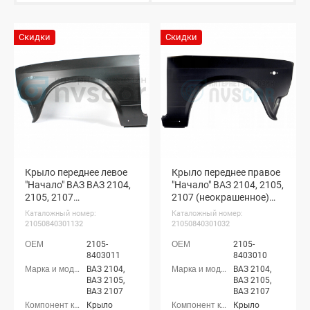
Скидки
Скидки
Крыло переднее левое
Крыло переднее правое
"Начало" ВАЗ ВАЗ 2104,
"Начало" ВАЗ 2104, 2105,
2105, 2107
2107 (неокрашенное)
(неокрашенное)
(21050840301032)
Каталожный номер:
Каталожный номер:
(21050840301132)
21050840301132
21050840301032
2105-
2105-
8403011
8403010
ВАЗ 2104,
ВАЗ 2104,
ВАЗ 2105,
ВАЗ 2105,
ВАЗ 2107
ВАЗ 2107
Крыло
Крыло