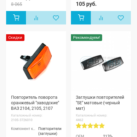
105 руб.
4x4 (Урбан)
8 065
3-х дверная,
Лада Нива
(ВАЗ 2131) 5-
дверная,
Лада Нива
4x4 (Урбан)
5-дверная,
Скидки
Рекомендуем!
Лада Нива
Legend, Лада
Нива 4x4
Пикап
Повторитель поворота
Заглушки повторителей
оранжевый "заводские"
"SE" матовые (черный
ВАЗ 2104, 2105, 2107
мат)
Каталожный номер:
Каталожный номер:
2105-3726010
4462
Повторители
(заглушки)
2170-