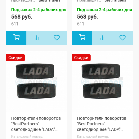
BestPartners
BestPartners
Под заказ 2-4 рабочих дня
Под заказ 2-4 рабочих дня
568 руб.
568 руб.
611
611
Скидки
Скидки
Повторители поворотов
Повторители поворотов
"BestPartners"
"BestPartners"
светодиодные "LADA"
светодиодные "LADA"
(белые) (pg1133)
(желтые) (pg1134)
Каталожный номер:
Каталожный номер: