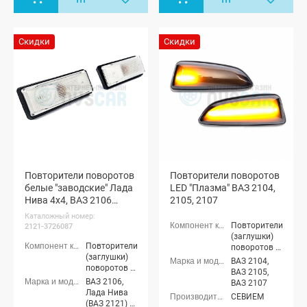
Скидки
Скидки
Повторители поворотов
Повторители поворотов
белые "заводские" Лада
LED "Плазма" ВАЗ 2104,
Нива 4х4, ВАЗ 2106
2105, 2107
(комплект)
Каталожный номер:
Повторители
2121-3726087
(заглушки)
Повторители
поворотов в
(заглушки)
крылья
ВАЗ 2104,
поворотов в
ВАЗ 2105,
крылья
ВАЗ 2106,
ВАЗ 2107
Лада Нива
СЕВИЕМ
(ВАЗ 2121) 3-