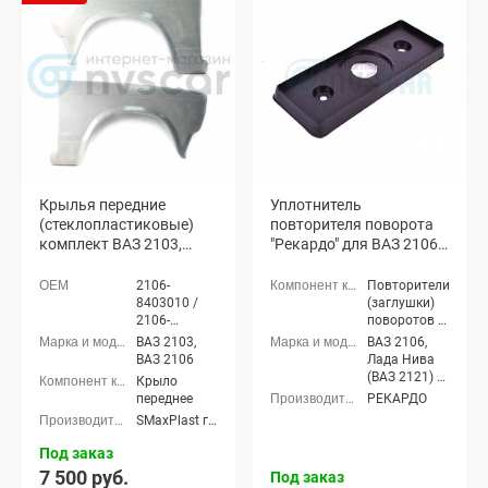
Крылья передние
Уплотнитель
(стеклопластиковые)
повторителя поворота
комплект ВАЗ 2103,
"Рекардо" для ВАЗ 2106,
2106 (неокрашенные)
Лада Нива 4х4
2106-
Повторители
8403010 /
(заглушки)
2106-
поворотов в
8404011
крылья
ВАЗ 2103,
ВАЗ 2106,
ВАЗ 2106
Лада Нива
(ВАЗ 2121) 3-
Крыло
х дверная,
переднее
РЕКАРДО
Лада Нива
SMaxPlast г. Тольятти
4x4 (ВАЗ
21213-214)
Под заказ
3-х дверная,
7 500 руб.
Под заказ
Лада Нива