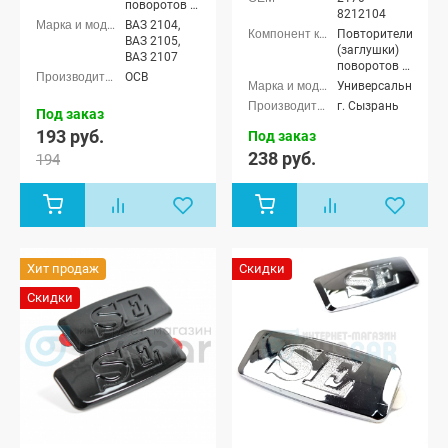
поворотов в
8212104
крылья
ВАЗ 2104,
Повторители
ВАЗ 2105,
(заглушки)
ВАЗ 2107
поворотов в
ОСВ
крылья
Универсальные
г. Сызрань
Под заказ
193 руб.
Под заказ
238 руб.
194
Хит продаж
Скидки
Скидки