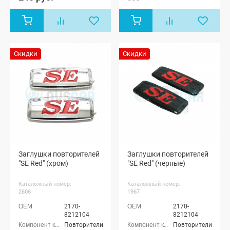
4x4 (Урбан)
3-х дверная,
Лада Нива
(ВАЗ 2131) 5-
дверная,
Лада Нива
Скидки
Скидки
4x4 (Урбан)
5-дверная,
Лада Нива
Legend, Лада
Нива 4x4
Пикап
Заглушки повторителей
Заглушки повторителей
"SE Red" (хром)
"SE Red" (черные)
Каталожный номер:
Каталожный номер:
2606
1967
2170-
2170-
8212104
8212104
Повторители
Повторители