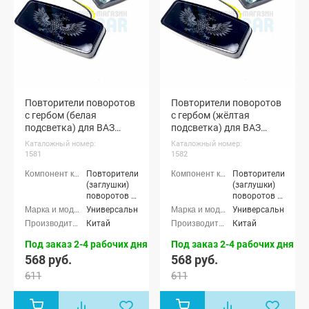
Повторители поворотов
Повторители поворотов
с гербом (белая
с гербом (жёлтая
подсветка) для ВАЗ
подсветка) для ВАЗ
(универсальные)
(универсальные)
Каталожный номер:
Каталожный номер:
(pg1581)
(pg1582)
1581
1582
Повторители
Повторители
(заглушки)
(заглушки)
поворотов в
поворотов в
крылья
крылья
Универсальные
Универсальные
Китай
Китай
Под заказ 2-4 рабочих дня
Под заказ 2-4 рабочих дня
568 руб.
568 руб.
611
611