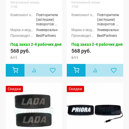
(желтые) (pg1132)
(белые) (pg1133)
Каталожный номер:
Каталожный номер:
1132
1133
Повторители
Повторители
(заглушки)
(заглушки)
поворотов в
поворотов в
крылья
крылья
Универсальные
Универсальные
BestPartners
BestPartners
Под заказ 2-4 рабочих дня
Под заказ 2-4 рабочих дня
568 руб.
568 руб.
611
611
Скидки
Скидки