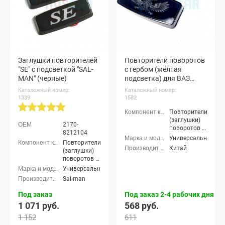
Заглушки повторителей
Повторители поворотов
"SE" с подсветкой "SAL-
с гербом (жёлтая
MAN" (черные)
подсветка) для ВАЗ
(универсальные)
Каталожный номер:
Каталожный номер:
(pg1582)
1339
1582
Повторители
(заглушки)
2170-
поворотов в
8212104
крылья
Универсальные
Повторители
Китай
(заглушки)
поворотов в
крылья
Универсальные
Sal-man
Под заказ
Под заказ 2-4 рабочих дня
1 071 руб.
568 руб.
1 152
611