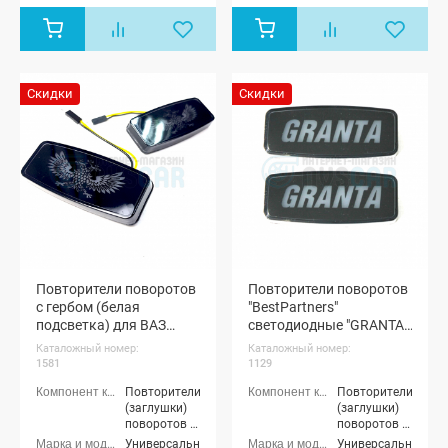
Скидки
Скидки
Повторители поворотов
Повторители поворотов
с гербом (белая
"BestPartners"
подсветка) для ВАЗ
светодиодные "GRANTA"
(универсальные)
(белые) (pg1129)
Каталожный номер:
Каталожный номер:
(pg1581)
1581
1129
Повторители
Повторители
(заглушки)
(заглушки)
поворотов в
поворотов в
крылья
крылья
Универсальные
Универсальные