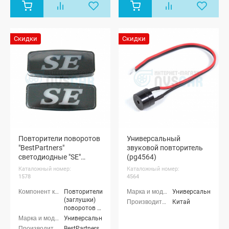
Скидки
Скидки
Повторители поворотов
Универсальный
"BestPartners"
звуковой повторитель
светодиодные "SE"
(pg4564)
(желтые) (pg1578)
Каталожный номер:
Каталожный номер:
1578
4564
Повторители
Универсальные
(заглушки)
Китай
поворотов в
крылья
Универсальные
BestPartners