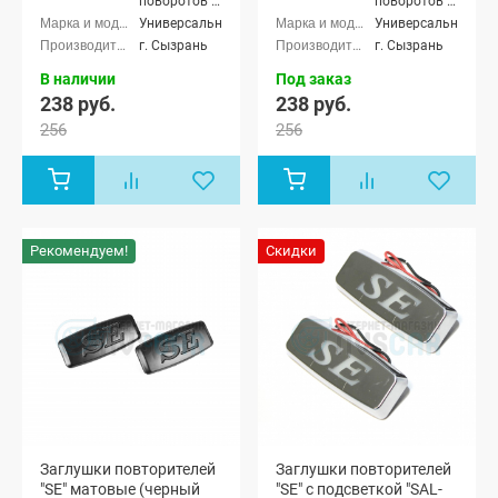
поворотов в
поворотов в
крылья
крылья
Универсальные
Универсальные
г. Сызрань
г. Сызрань
В наличии
Под заказ
238 руб.
238 руб.
256
256
Рекомендуем!
Скидки
Заглушки повторителей
Заглушки повторителей
"SE" матовые (черный
"SE" с подсветкой "SAL-