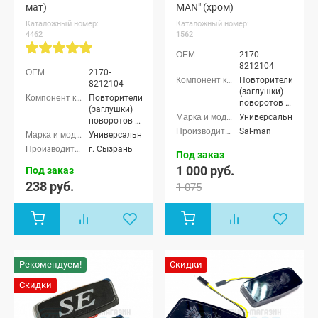
мат)
MAN" (хром)
Каталожный номер:
Каталожный номер:
4462
1562
2170-
8212104
2170-
Повторители
8212104
(заглушки)
Повторители
поворотов в
(заглушки)
крылья
Универсальные
поворотов в
Sal-man
крылья
Универсальные
г. Сызрань
Под заказ
1 000 руб.
Под заказ
238 руб.
1 075
Рекомендуем!
Скидки
Скидки