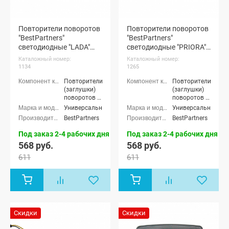
Повторители поворотов
Повторители поворотов
"BestPartners"
"BestPartners"
светодиодные "LADA"
светодиодные "PRIORA"
(желтые) (pg1134)
(белые) (pg1265)
Каталожный номер:
Каталожный номер:
1134
1265
Повторители
Повторители
(заглушки)
(заглушки)
поворотов в
поворотов в
крылья
крылья
Универсальные
Универсальные
BestPartners
BestPartners
Под заказ 2-4 рабочих дня
Под заказ 2-4 рабочих дня
568 руб.
568 руб.
611
611
Скидки
Скидки