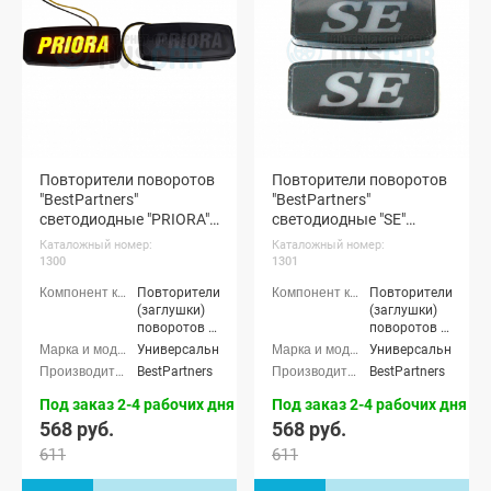
Повторители поворотов
Повторители поворотов
"BestPartners"
"BestPartners"
светодиодные "PRIORA"
светодиодные "SE"
(желтые) (pg1300)
(белые) (pg1301)
Каталожный номер:
Каталожный номер:
1300
1301
Повторители
Повторители
(заглушки)
(заглушки)
поворотов в
поворотов в
крылья
крылья
Универсальные
Универсальные
BestPartners
BestPartners
Под заказ 2-4 рабочих дня
Под заказ 2-4 рабочих дня
568 руб.
568 руб.
611
611