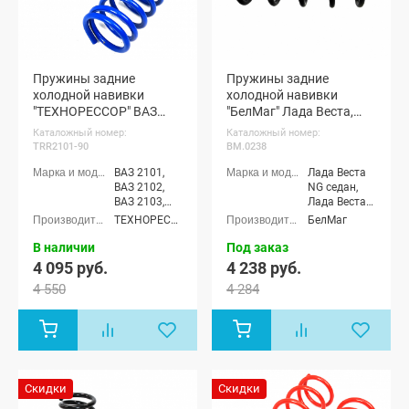
Пружины задние
Пружины задние
холодной навивки
холодной навивки
"ТЕХНОРЕССОР" ВАЗ
"БелМаг" Лада Веста,
2101-07 (с занижением
Веста NG
Каталожный номер:
Каталожный номер:
-90 мм) (TRR2101-90)
TRR2101-90
BM.0238
ВАЗ 2101,
Лада Веста
ВАЗ 2102,
NG седан,
ВАЗ 2103,
Лада Веста
ВАЗ 2104,
NG Кросс
ТЕХНОРЕССОР
БелМаг
ВАЗ 2105,
седан, Лада
ВАЗ 2106,
Веста NG
В наличии
Под заказ
ВАЗ 2107
(SW)
4 095 руб.
4 238 руб.
универсал,
4 550
4 284
Лада Веста
NG (SW)
Кросс
универсал,
Лада Веста
NG SportLine
(Спортлайн)
Скидки
Скидки
седан, Лада
Веста седан,