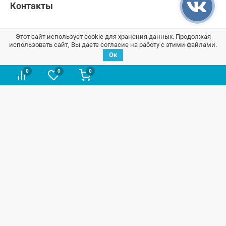
Контакты
Этот сайт использует cookie для хранения данных. Продолжая
использовать сайт, Вы даете согласие на работу с этими файлами.
Ок
0
0
0
Мы отвечаем за сохранность Ваших данных согласно закону
№152-ФЗ:
NVS-CAR - интернет-магазин автозапчастей для автомобилей Лада.
Широкий ассортимент оригинальных запасных частей для авто LADA
и ВАЗ в наличии и под заказ по доступным ценам. Быстрый подбор и
поиск оригинальных запчастей в каталоге на сайте. Доставка по всей
России.
NVS-CAR
© 2014 –
2026
Все права защищены
карта сайта
;
Договор оферта
;
Политика конфиденциальности