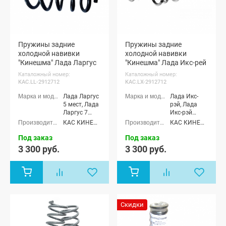
Пружины задние
Пружины задние
холодной навивки
холодной навивки
"Кинешма" Лада Ларгус
"Кинешма" Лада Икс-рей
Каталожный номер:
Каталожный номер:
KAC.LL-2912712
KAC.LX-2912712
Лада Ларгус
Лада Икс-
5 мест, Лада
рэй, Лада
Ларгус 7
Икс-рэй
мест, Лада
Кросс
КАС КИНЕШМА (КейЭйСи)
КАС КИНЕШМА (КейЭйСи)
Ларгус
Кросс 5
Под заказ
Под заказ
мест, Лада
3 300 руб.
3 300 руб.
Ларгус
Кросс 7
мест, Лада
Ларгус FL 5
мест, Лада
Ларгус FL 7
мест, Лада
Скидки
Ларгус FL
Кросс 5
мест, Лада