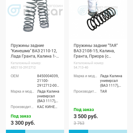
Ларгус FL
Кросс 7 мест
Пружины задние
Пружины задние "ТАЯ"
"Кинешма" ВАЗ 2110-12,
ВАЗ 2108-15, Калина,
Лада Гранта, Калина 1-2,
Гранта, Приора (с
Приора 1-2, Датсун он-
занижением -40 мм )
Каталожный номер:
Каталожный номер:
ДО, ми-ДО
AB2110-2912712
54.713-40
8450004039,
Лада Калина
21100-
универсал
2912712-00,
(ВАЗ 1117),
21100291271200,
Лада Калина
Лада Калина
ТАЯ
KAC55031
седан (ВАЗ
универсал
1118), Лада
(ВАЗ 1117),
Калина
Лада Калина
КАС КИНЕШМА (КейЭйСи)
Под заказ
хэтчбек (ВАЗ
седан (ВАЗ
1119), Лада
3 500 руб.
1118), Лада
Под заказ
Калина
Калина
3 300 руб.
3 763
Спорт
хэтчбек (ВАЗ
хэтчбек,
1119), Лада