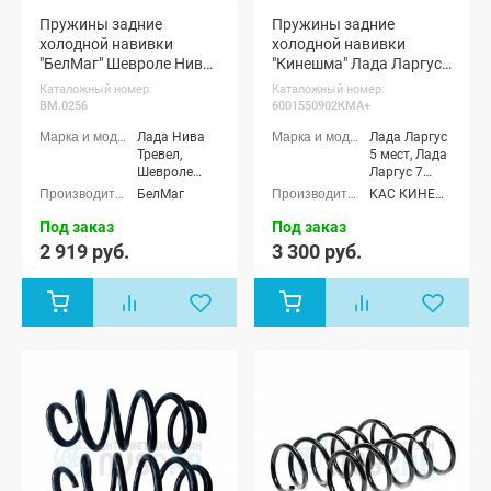
Пружины задние
Пружины задние
холодной навивки
холодной навивки
"БелМаг" Шевроле Нива,
"Кинешма" Лада Ларгус
Нива Тревел
(усиленные)
Каталожный номер:
Каталожный номер:
BM.0256
6001550902КМА+
Лада Нива
Лада Ларгус
Тревел,
5 мест, Лада
Шевроле
Ларгус 7
Нива (ВАЗ
мест, Лада
БелМаг
КАС КИНЕШМА (КейЭйСи)
2123)
Ларгус
Кросс 5
Под заказ
Под заказ
мест, Лада
2 919 руб.
3 300 руб.
Ларгус
Кросс 7
мест, Лада
Ларгус FL 5
мест, Лада
Ларгус FL 7
мест, Лада
Ларгус FL
Кросс 5
мест, Лада
Ларгус FL
Кросс 7 мест