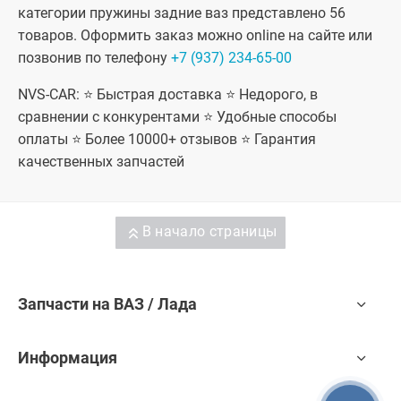
универсал,
категории пружины задние ваз представлено 56
Лада Гранта
ФЛ лифтбек,
товаров. Оформить заказ можно online на сайте или
Лада Гранта
позвонив по телефону
+7 (937) 234-65-00
ФЛ Кросс
универсал,
Datsun On-
NVS-CAR: ⭐ Быстрая доставка ⭐ Недорого, в
Do, Datsun
сравнении с конкурентами ⭐ Удобные способы
Mi-Do
оплаты ⭐ Более 10000+ отзывов ⭐ Гарантия
качественных запчастей
В начало страницы
Запчасти на ВАЗ / Лада
Информация