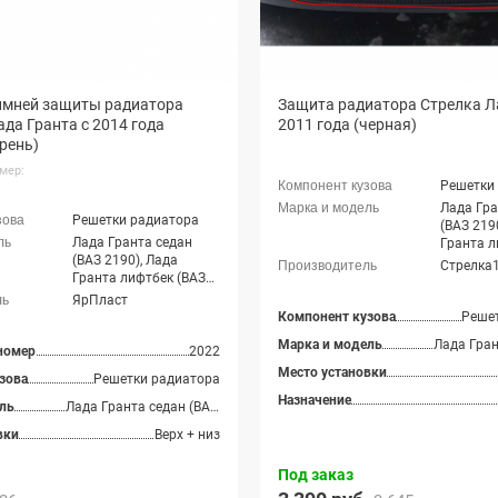
имней защиты радиатора
Защита радиатора Стрелка Л
ада Гранта с 2014 года
2011 года (черная)
рень)
мер:
Решетки
Лада Гра
Решетки радиатора
(ВАЗ 219
Лада Гранта седан
Гранта л
(ВАЗ 2190), Лада
2191)
Стрелка
Гранта лифтбек (ВАЗ
2191)
ЯрПласт
Компонент кузова
Реше
Марка и модель
номер
2022
Место установки
зова
Решетки радиатора
Назначение
ль
Лада Гранта седан (ВАЗ 2190), Лада Гранта лифтбек (ВАЗ 2191)
вки
Верх + низ
Под заказ