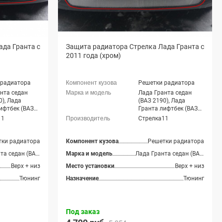
ада Гранта с
Защита радиатора Стрелка Лада Гранта с
2011 года (хром)
 радиатора
Решетки радиатора
нта седан
Лада Гранта седан
0), Лада
(ВАЗ 2190), Лада
ифтбек (ВАЗ
Гранта лифтбек (ВАЗ
2191)
11
Стрелка11
тки радиатора
Компонент кузова
Решетки радиатора
Лада Гранта седан (ВАЗ 2190), Лада Гранта лифтбек (ВАЗ 2191)
Марка и модель
Лада Гранта седан (ВАЗ 2190), Лада Гранта лифтбек (ВАЗ 2191)
Верх + низ
Место установки
Верх + низ
Тюнинг
Назначение
Тюнинг
Под заказ