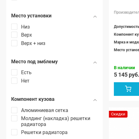
Место установки
Низ
Верх
Компонент ку
Марка и моде
Верх + низ
Место устано
Место под эмблему
В наличии
Есть
5 145 руб
Нет
Компонент кузова
Алюминиевая сетка
Скидки
Молдинг (накладка) решетки
радиатора
Решетки радиатора