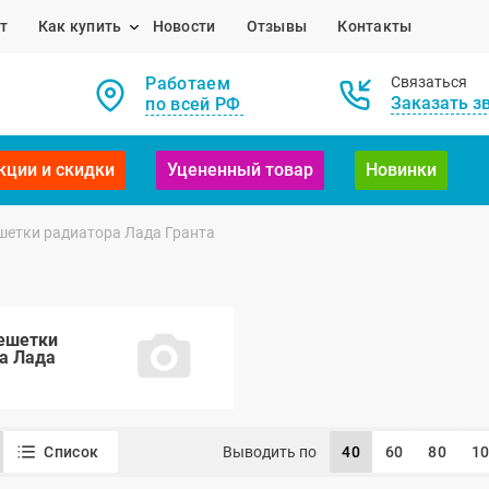
т
Как купить
Новости
Отзывы
Контакты
Работаем
Связаться
Заказать з
по всей РФ
кции и скидки
Уцененный товар
Новинки
шетки радиатора Лада Гранта
ешетки
а Лада
Список
Выводить по
40
60
80
1