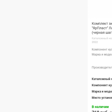
Комплект з
"ЯрПласт" Л
(черная шаг
Каталожный но
2022
Каталожный 
Компонент ку
Марка и моде
Место устано
В наличии