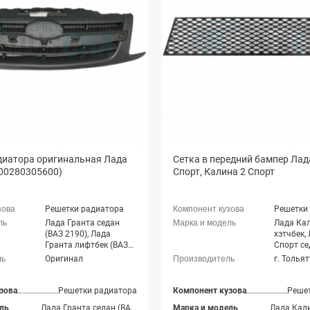
диатора оригинальная Лада
Сетка в передний бампер Лад
900280305600)
Спорт, Калина 2 Спорт
Решетки радиатора
Решетки
Лада Гранта седан
Лада Кал
(ВАЗ 2190), Лада
хэтчбек,
Гранта лифтбек (ВАЗ
Спорт се
2191)
21905)
Оригинал
г. Толья
зова
Решетки радиатора
Компонент кузова
Реше
ль
Лада Гранта седан (ВАЗ 2190), Лада Гранта лифтбек (ВАЗ 2191)
Марка и модель