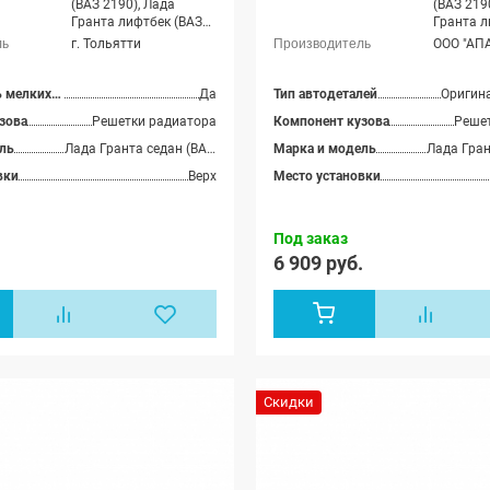
(ВАЗ 2190), Лада
(ВАЗ 219
Гранта лифтбек (ВАЗ
Гранта л
2191)
2191)
г. Тольятти
ООО "АП
Допустимость мелких царапин
Да
Тип автодеталей
Оригин
зова
Решетки радиатора
Компонент кузова
Реше
ль
Лада Гранта седан (ВАЗ 2190), Лада Гранта лифтбек (ВАЗ 2191)
Марка и модель
вки
Верх
Место установки
Под заказ
.
6 909 руб.
Скидки