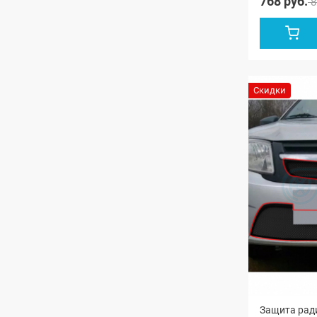
768 руб.
8
Скидки
Защита ради