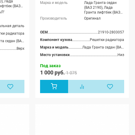
0), Лада
Лада Гранта седан
ифтбек (ВАЗ
(ВАЗ 2190), Лада
АЛ"
Гранта лифтбек (ВАЗ
2191)
Оригинал
альная деталь
OEM
21910-2803057
тки радиатора
Компонент кузова
Решетки радиатора
Лада Гранта седан (ВАЗ 2190), Лада Гранта лифтбек (ВАЗ 2191)
Марка и модель
Лада Гранта седан (ВАЗ 2190), Лада Гранта лифтбек (ВАЗ 2191)
Верх
Место установки
Низ
Под заказ
1 000 руб.
1 075