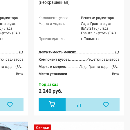
(неокрашенная)
 радиатора
Решетки радиатора
нта седан
Лада Гранта седан
0), Лада
(ВАЗ 2190), Лада
ифтбек (ВАЗ
Гранта лифтбек (ВАЗ
2191)
тти
г. Тольятти
Да
Допустимость мелких царапин
Да
тки радиатора
Компонент кузова
Решетки радиатора
Лада Гранта седан (ВАЗ 2190), Лада Гранта лифтбек (ВАЗ 2191)
Марка и модель
Лада Гранта седан (ВАЗ 2190), Лада Гранта лифтбек (ВАЗ 2191)
Верх
Место установки
Верх
Под заказ
2 240 руб.
Скидки