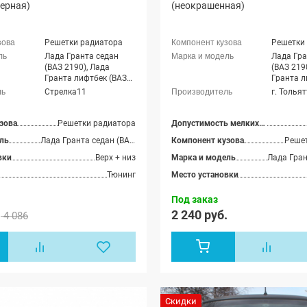
черная)
(неокрашенная)
Решетки радиатора
Решетки
Лада Гранта седан
Лада Гра
(ВАЗ 2190), Лада
(ВАЗ 219
Гранта лифтбек (ВАЗ
Гранта л
2191)
2191)
Стрелка11
г. Толья
зова
Решетки радиатора
Допустимость мелких царапин
ль
Лада Гранта седан (ВАЗ 2190), Лада Гранта лифтбек (ВАЗ 2191)
Компонент кузова
Реше
вки
Верх + низ
Марка и модель
Тюнинг
Место установки
Под заказ
.
2 240 руб.
4 086
Скидки