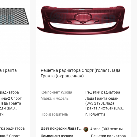
а Гранта
Решетка радиатора Спорт (голая) Лада
Гранта (окрашенная)
 радиатора
Решетки радиатора
ина-2 Спорт
Лада Гранта седан
 Лада Гранта
(ВАЗ 2190), Лада
дан (ВАЗ
Гранта лифтбек (ВАЗ
2191)
тти
г. Тольятти
тки радиатора
Цвет покраски Лада Гранта
Агава (303 зеленый металлик)
Лада Калина-2 Спорт хэтчбек, Лада Гранта Спорт седан (ВАЗ 21905)
Компонент кузова
Решетки радиатора