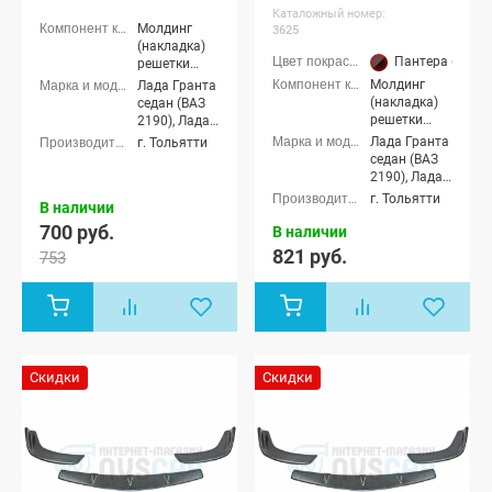
матовая)
(окрашенная)
Каталожный номер:
Молдинг
3625
(накладка)
Пантера (672 ч
решетки
радиатора
Молдинг
Лада Гранта
(накладка)
седан (ВАЗ
решетки
2190), Лада
радиатора
Гранта
Лада Гранта
г. Тольятти
лифтбек
седан (ВАЗ
(ВАЗ 2191)
2190), Лада
Гранта
г. Тольятти
В наличии
лифтбек
700 руб.
(ВАЗ 2191)
В наличии
821 руб.
753
Скидки
Скидки