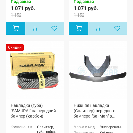
Под заказ
Под заказ
1 071 руб.
1 071 руб.
1 152
1 152
Скидки
Накладка (губа)
Нижняя накладка
"SAMURAI" на передний
(Сплиттер) переднего
бампер (карбон)
бампера "Sal-Man" в
стиле BMW (черная
матовая)
Сплиттер,
Универсальные
губа, юбка,