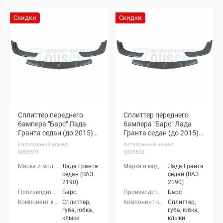
Скидки
Скидки
Сплиттер переднего
Сплиттер переднего
бампера "Барс" Лада
бампера "Барс" Лада
Гранта седан (до 2015)
Гранта седан (до 2015)
(неокрашенный)
(черная шагрень)
Каталожный номер:
Каталожный номер:
0003591
0003592
Лада Гранта
Лада Гранта
седан (ВАЗ
седан (ВАЗ
2190)
2190)
Барс
Барс
Сплиттер,
Сплиттер,
губа, юбка,
губа, юбка,
клыки
клыки