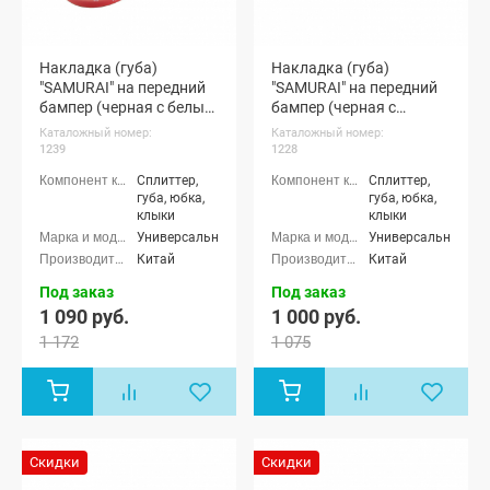
Накладка (губа)
Накладка (губа)
"SAMURAI" на передний
"SAMURAI" на передний
бампер (черная с белым
бампер (черная с
кантом)
красным кантом)
Каталожный номер:
Каталожный номер:
1239
1228
Сплиттер,
Сплиттер,
губа, юбка,
губа, юбка,
клыки
клыки
Универсальные
Универсальные
Китай
Китай
Под заказ
Под заказ
1 090 руб.
1 000 руб.
1 172
1 075
Скидки
Скидки