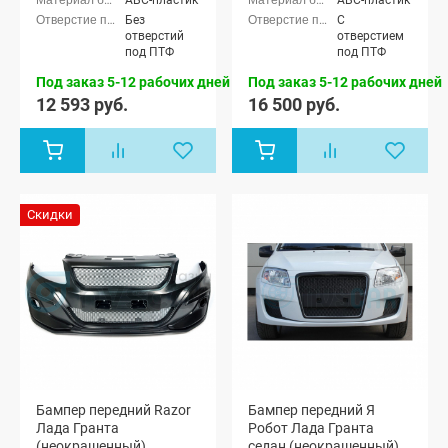
АБС-пластик
АБС-пластик
лифтбек
лифтбек
Без
С
(ВАЗ 2191)
(ВАЗ 2191)
отверстий
отверстием
под ПТФ
под ПТФ
Под заказ 5-12 рабочих дней
Под заказ 5-12 рабочих дней
12 593 руб.
16 500 руб.
Скидки
Бампер передний Razor
Бампер передний Я
Лада Гранта
Робот Лада Гранта
(неокрашенный)
седан (неокрашенный)