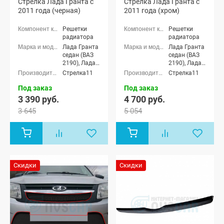
Стрелка Лада Гранта с
Стрелка Лада Гранта с
2011 года (черная)
2011 года (хром)
Решетки
Решетки
радиатора
радиатора
Лада Гранта
Лада Гранта
седан (ВАЗ
седан (ВАЗ
2190), Лада
2190), Лада
Гранта
Гранта
Стрелка11
Стрелка11
лифтбек
лифтбек
(ВАЗ 2191)
(ВАЗ 2191)
Под заказ
Под заказ
3 390 руб.
4 700 руб.
3 645
5 054
Скидки
Скидки