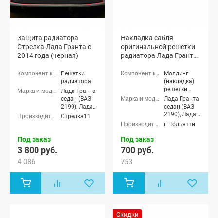
Защита радиатора
Накладка сабля
Стрелка Лада Гранта с
оригинальной решетки
2014 года (черная)
радиатора Лада Гранта
(черная глянцевая)
Решетки
Молдинг
радиатора
(накладка)
решетки
Лада Гранта
радиатора
седан (ВАЗ
Лада Гранта
2190), Лада
седан (ВАЗ
Гранта
2190), Лада
Стрелка11
лифтбек
Гранта
г. Тольятти
(ВАЗ 2191)
лифтбек
(ВАЗ 2191)
Под заказ
Под заказ
3 800 руб.
700 руб.
4 086
753
Скидки