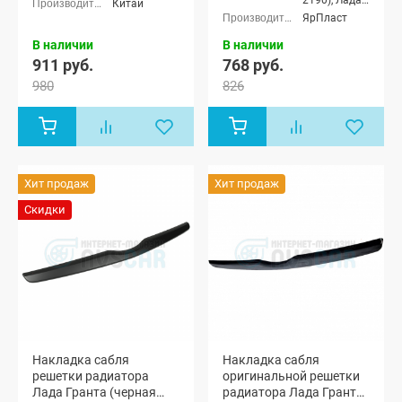
2190), Лада
Китай
Гранта
ЯрПласт
лифтбек
(ВАЗ 2191)
В наличии
В наличии
911 руб.
768 руб.
980
826
Хит продаж
Хит продаж
Скидки
Накладка сабля
Накладка сабля
решетки радиатора
оригинальной решетки
Лада Гранта (черная
радиатора Лада Гранта