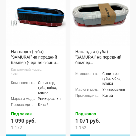
Накладка (губа)
Накладка (губа)
"SAMURAI" на передний
"SAMURAI" на передний
бампер (черная с синим
бампер
кантом)
(светоотражающая)
Каталожный номер:
Сплиттер,
1240
губа, юбка,
Сплиттер,
клыки
губа, юбка,
Универсальные
клыки
Китай
Универсальные
Китай
Под заказ
Под заказ
1 090 руб.
1 071 руб.
1 172
1 152