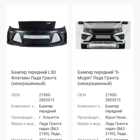
Бампер передний LSD
Бампер передний "X-
Флагман Лада Гранта
Mugen" Лада Гранта
(неокрашенный)
(неокрашенный)
21900-
21900-
2803015
2803015
Бампер
Бампер
передний
передний
г. Тольятти
Юрол-Тюнинг (г. Тольятти)
Лада Гранта
Лада Гранта
седан (ВАЗ
седан (ВАЗ
2190), Лада
2190), Лада
Гранта
Гранта