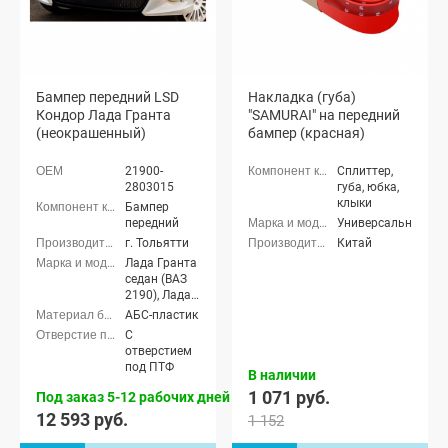
Бампер передний LSD
Накладка (губа)
Кондор Лада Гранта
"SAMURAI" на передний
(неокрашенный)
бампер (красная)
21900-
Сплиттер,
2803015
губа, юбка,
клыки
Бампер
передний
Универсальные
г. Тольятти
Китай
Лада Гранта
седан (ВАЗ
2190), Лада
Гранта
АБС-пластик
лифтбек
С
(ВАЗ 2191)
отверстием
под ПТФ
В наличии
1 071 руб.
Под заказ 5-12 рабочих дней
12 593 руб.
1 152