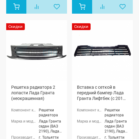
Скидки
Скидки
Решетка радиатора 2
Вставка с сеткой в
лопасти Лада Гранта
передний бампер Лада
(неокрашенная)
Гранта Лифтбек (с 2014
г. по 2018 г.)
(неокрашенная)
Решетки
Решетки
радиатора
радиатора
Лада Гранта
Лада Гранта
седан (ВАЗ
седан (ВАЗ
2190), Лада
2190), Лада
Гранта
Гранта
г. Тольятти
г. Тольятти