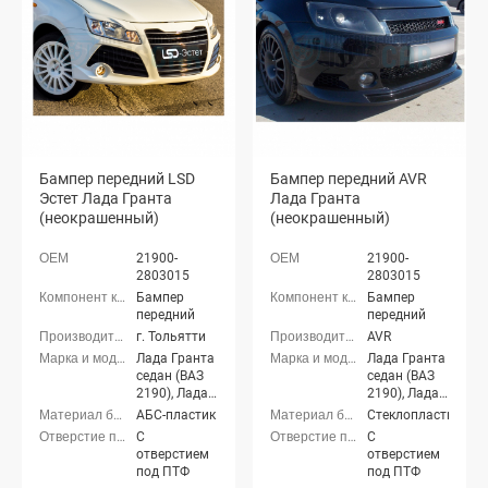
Бампер передний LSD
Бампер передний AVR
Эстет Лада Гранта
Лада Гранта
(неокрашенный)
(неокрашенный)
21900-
21900-
2803015
2803015
Бампер
Бампер
передний
передний
г. Тольятти
AVR
Лада Гранта
Лада Гранта
седан (ВАЗ
седан (ВАЗ
2190), Лада
2190), Лада
Гранта
Гранта
АБС-пластик
Стеклопластик
лифтбек
лифтбек
С
С
(ВАЗ 2191)
(ВАЗ 2191)
отверстием
отверстием
под ПТФ
под ПТФ