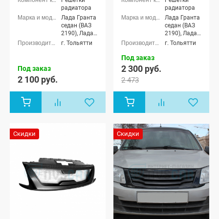
Решетки
Решетки
радиатора
радиатора
Лада Гранта
Лада Гранта
седан (ВАЗ
седан (ВАЗ
2190), Лада
2190), Лада
Гранта
Гранта
г. Тольятти
г. Тольятти
лифтбек
лифтбек
(ВАЗ 2191)
(ВАЗ 2191)
Под заказ
2 300 руб.
Под заказ
2 100 руб.
2 473
Скидки
Скидки