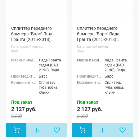
Сплиттер переднего
Сплиттер переднего
бампера "Барс" Лада
бампера "Барс" Лада
Гранта (2015-2018)
Гранта (2015-2018)
(неокрашенный)
(черная шагрень)
Каталожный номер:
Каталожный номер:
3591
3592
Лада Гранта
Лада Гранта
седан (ВАЗ
седан (ВАЗ
2190), Лада
2190), Лада
Гранта
Гранта
Барс
Барс
лифтбек
лифтбек
Сплиттер,
Сплиттер,
(ВАЗ 2191)
(ВАЗ 2191)
губа, юбка,
губа, юбка,
клыки
клыки
Под заказ
Под заказ
2 127 руб.
2 127 руб.
2 287
2 287