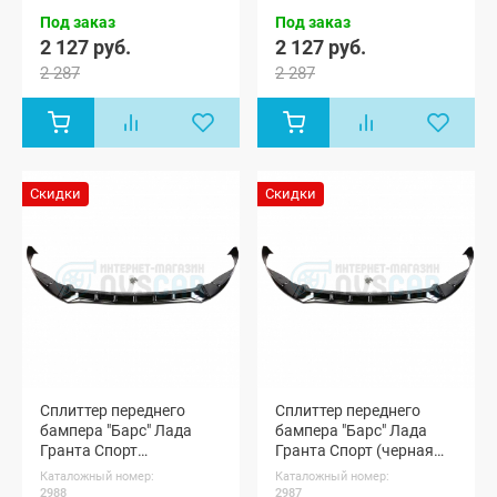
Под заказ
Под заказ
2 127 руб.
2 127 руб.
2 287
2 287
Скидки
Скидки
Сплиттер переднего
Сплиттер переднего
бампера "Барс" Лада
бампера "Барс" Лада
Гранта Спорт
Гранта Спорт (черная
(неокрашенный)
шагрень)
Каталожный номер:
Каталожный номер:
2988
2987