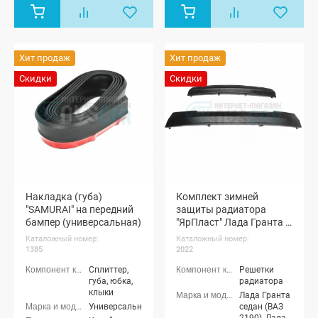
Хит продаж
Хит продаж
Скидки
Скидки
Накладка (губа)
Комплект зимней
"SAMURAI" на передний
защиты радиатора
бампер (универсальная)
"ЯрПласт" Лада Гранта с
2014 года (черная
Каталожный номер:
Каталожный номер:
шагрень)
1385
2022
Сплиттер,
Решетки
губа, юбка,
радиатора
клыки
Лада Гранта
Универсальные
седан (ВАЗ