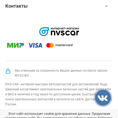
Контакты
Мы отвечаем за сохранность Ваших данных согласно закону
№152-ФЗ:
NVS-CAR - интернет-магазин автозапчастей для автомобилей Лада.
Широкий ассортимент оригинальных запасных частей для авто LADA
и ВАЗ в наличии и под заказ по доступным ценам. Быстрый подбор и
поиск оригинальных запчастей в каталоге на сайте. Доставка по всей
России.
NVS-CAR
© 2014 –
2026
Все права защищены
карта сайта
;
Этот сайт использует cookie для хранения данных. Продолжая
использовать сайт, Вы даете согласие на работу с этими файлами.