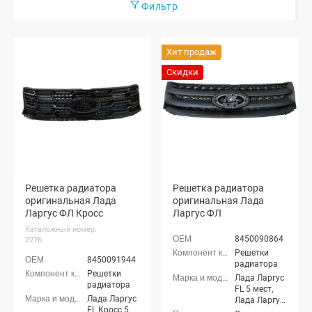
Фильтр
Хит продаж
Скидки
Решетка радиатора
Решетка радиатора
оригинальная Лада
оригинальная Лада
Ларгус ФЛ Кросс
Ларгус ФЛ
Каталожный номер:
8450090864
2276
Решетки
8450091944
радиатора
Решетки
Лада Ларгус
радиатора
FL 5 мест,
Лада Ларгус
Лада Ларгус
FL Кросс 5
FL 7 мест