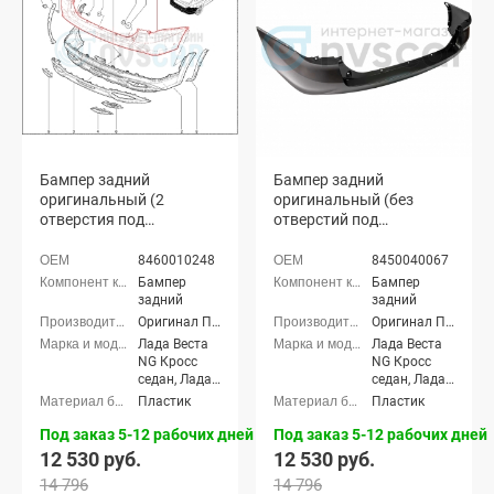
Бампер задний
Бампер задний
оригинальный (2
оригинальный (без
отверстия под
отверстий под
парктроник) "ППИ" Лада
парктроник) "ППИ" Лада
Веста NG Кросс седан,
Веста NG Кросс седан,
8460010248
8450040067
NG СВ Кросс универсал
NG СВ Кросс универсал
Бампер
Бампер
(неокрашенный)
(неокрашенный)
задний
задний
Оригинал ППИ
Оригинал ППИ
Лада Веста
Лада Веста
NG Кросс
NG Кросс
седан, Лада
седан, Лада
Веста NG
Веста NG
Пластик
Пластик
(SW) Кросс
(SW) Кросс
универсал
универсал
Под заказ 5-12 рабочих дней
Под заказ 5-12 рабочих дней
12 530 руб.
12 530 руб.
14 796
14 796