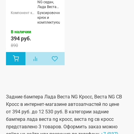
NG седан,
Лада Веста
NG Кросс
Буксировочный
седан, Лада
крюк и
Веста NG
комплектующие
(SW)
универсал,
В наличии
Лада Веста
394 руб.
NG (SW)
890
Кросс
универсал
Задние бампера Лада Веста NG Кросс, Веста NG СВ
Кросс в интернет-магазине автозапчастей по цене
от 394 руб. до 12 530 руб. В категории задние
бампера лада веста ng кросс, веста ng св кросс
представлено 3 товаров. Оформить заказ можно