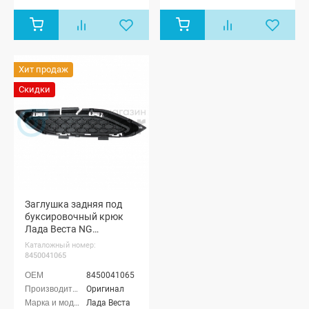
Хит продаж
Скидки
Заглушка задняя под
буксировочный крюк
Лада Веста NG
(8450041065)
Каталожный номер:
8450041065
8450041065
Оригинал
Лада Веста