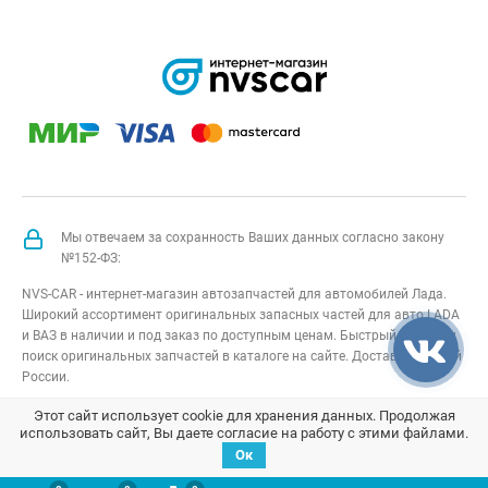
Мы отвечаем за сохранность Ваших данных согласно закону
№152-ФЗ:
NVS-CAR - интернет-магазин автозапчастей для автомобилей Лада.
Широкий ассортимент оригинальных запасных частей для авто LADA
и ВАЗ в наличии и под заказ по доступным ценам. Быстрый подбор и
поиск оригинальных запчастей в каталоге на сайте. Доставка по всей
России.
NVS-CAR
© 2014 –
2026
Все права защищены
карта сайта
;
Этот сайт использует cookie для хранения данных. Продолжая
использовать сайт, Вы даете согласие на работу с этими файлами.
Договор оферта
;
Политика конфиденциальности
Ок