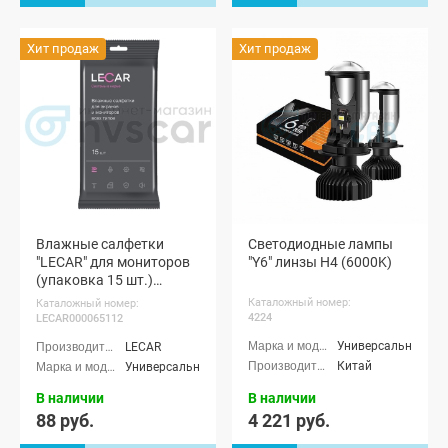
Хит продаж
Хит продаж
Влажные салфетки
Светодиодные лампы
"LECAR" для мониторов
"Y6" линзы H4 (6000K)
(упаковка 15 шт.)
(LECAR000065112)
Каталожный номер:
Каталожный номер:
4224
LECAR000065112
Универсальные
LECAR
Китай
Универсальные
В наличии
В наличии
88 руб.
4 221 руб.