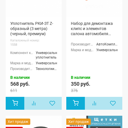
Уплотнитель РКИ-ЗТ Z-
Набор для демонтажа
образный (3 метра)
клипс и элементов
(черный, премиум)
салона автомобиля
"АвтоКомплект"
Каталожный номер:
АвтоКомплект
1558
Универсальные
Универсальный
уплотнитель
Универсальные
Технологии Будущего
В наличии
В наличии
568 руб.
350 руб.
611
376
Хит продаж
Хит продаж