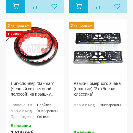
Хит продаж
Хит продаж
Скидки
Лип-спойлер "Sal-man"
Рамки номерного знака
(черный со световой
(пластик) "Это боевая
полосой) на крышку
классика"
багажника
(универсальный)
Спойлер
Универсальные
УЦЕНКА
Универсальные
Sal-man
В наличии
1 800 руб.
В наличии