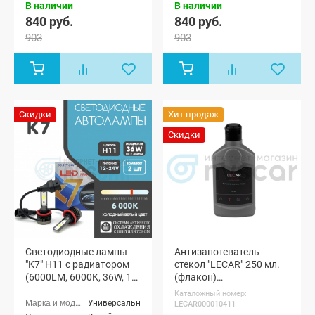
В наличии
В наличии
840 руб.
840 руб.
903
903
Скидки
Хит продаж
Скидки
Светодиодные лампы
Антизапотеватель
"K7" H11 с радиатором
стекол "LECAR" 250 мл.
(6000LM, 6000K, 36W, 12-
(флакон)
24V)
(LECAR000010411)
Каталожный номер:
Универсальные
LECAR000010411