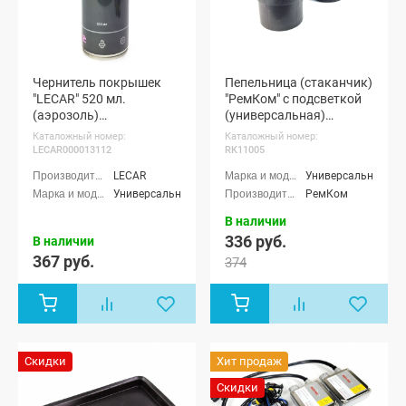
Чернитель покрышек
Пепельница (стаканчик)
"LECAR" 520 мл.
"РемКом" с подсветкой
(аэрозоль)
(универсальная)
(LECAR000013112)
(RK11005)
Каталожный номер:
Каталожный номер:
LECAR000013112
RK11005
LECAR
Универсальные
Универсальные
РемКом
В наличии
336 руб.
В наличии
367 руб.
374
Скидки
Хит продаж
Скидки