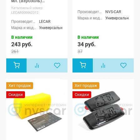
мл. (аэрозоль)
(LECAR000062312)
Каталожный номер:
NVS-CAR
LECAR000062312
Универсальные
LECAR
Универсальные
В наличии
В наличии
243 руб.
34 руб.
261
37
Хит продаж
Хит продаж
Скидки
Скидки