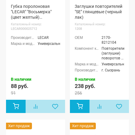
Губка поролоновая
Заглушки повторителей
"LECAR" "Восьмерка"
"SE" глянцевые (черный
(цвет желтый)
лак)
(LECAR000025712)
Каталожный номер:
Каталожный номер:
LECAR000025712
1208
LECAR
2170-
8212104
Универсальные
Повторители
(заглушки)
поворотов в
крылья
Универсальные
г. Сызрань
В наличии
В наличии
88 руб.
238 руб.
91
256
Хит продаж
Хит продаж