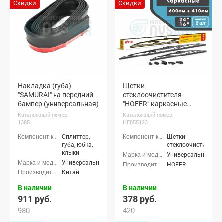
Скидки
Скидки
Накладка (губа)
Щетки
"SAMURAI" на передний
стеклоочистителя
бампер (универсальная)
"HOFER" каркасные
Лада Гранта, Калина
Каталожный номер:
Каталожный номер:
(600 мм + 410 мм)
1385
HF855123
(HF855123)
Сплиттер,
Щетки
губа, юбка,
стеклоочистителя
клыки
Универсальные
Универсальные
HOFER
Китай
В наличии
В наличии
911 руб.
378 руб.
980
420