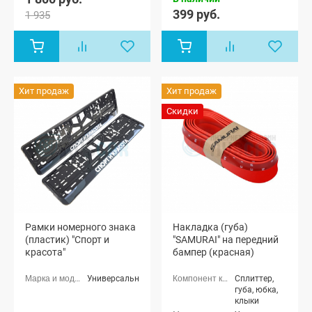
399 руб.
1 935
Хит продаж
Хит продаж
Скидки
Рамки номерного знака
Накладка (губа)
(пластик) "Спорт и
"SAMURAI" на передний
красота"
бампер (красная)
Универсальные
Сплиттер,
губа, юбка,
клыки