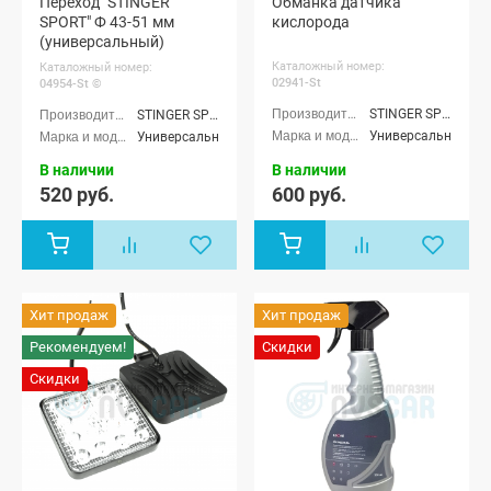
Переход "STINGER
Обманка датчика
SPORT" Ф 43-51 мм
кислорода
(универсальный)
Каталожный номер:
Каталожный номер:
02941-St
04954-St ©
STINGER SPORT
STINGER SPORT
Универсальные
Универсальные
В наличии
В наличии
520 руб.
600 руб.
Хит продаж
Хит продаж
Рекомендуем!
Скидки
Скидки