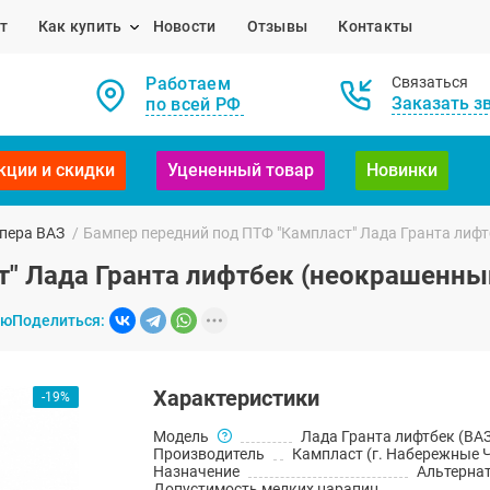
т
Как купить
Новости
Отзывы
Контакты
Работаем
Связаться
Заказать з
по всей РФ
кции и скидки
Уцененный товар
Новинки
пера ВАЗ
/
Бампер передний под ПТФ "Кампласт" Лада Гранта лиф
т" Лада Гранта лифтбек (неокрашенны
ию
Поделиться:
Характеристики
-19%
Модель
Лада Гранта лифтбек (ВАЗ
Производитель
Кампласт (г. Набережные 
Назначение
Альтерна
Допустимость мелких царапин