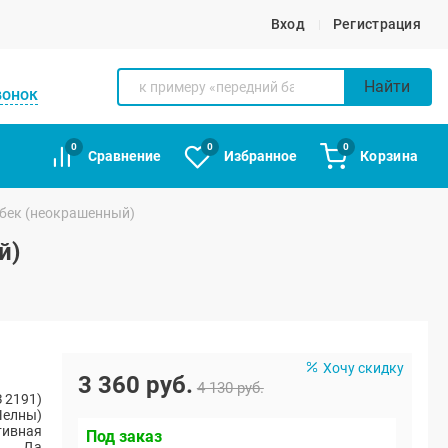
Вход
Регистрация
Найти
вонок
0
0
0
Сравнение
Избранное
Корзина
тбек (неокрашенный)
й)
Хочу скидку
3 360 руб.
4 130 руб.
 2191)
Челны)
тивная
Под заказ
Да