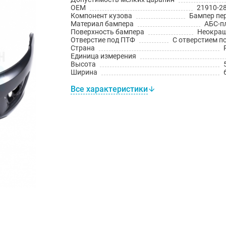
OEM
21910-2
Компонент кузова
Бампер пе
Материал бампера
АБС-п
Поверхность бампера
Неокра
Отверстие под ПТФ
С отверстием п
Страна
Единица измерения
Высота
Ширина
Все характеристики