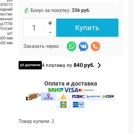
803015
редний
Бонус за покупку:
336 руб.
ластик
шенная
+
од ПТФ
Купить
Россия
-
шт
500 мм
600 мм
Заказать через:
840 руб.
4 платежа по
Оплата и доставка
Товар купили: 2