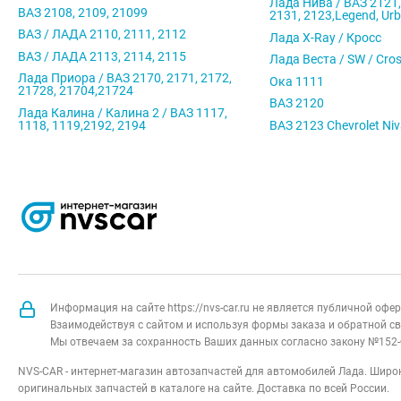
Лада Нива / ВАЗ 2121,
ВАЗ 2108, 2109, 21099
2131, 2123,Legend, Ur
ВАЗ / ЛАДА 2110, 2111, 2112
Лада X-Ray / Кросс
ВАЗ / ЛАДА 2113, 2114, 2115
Лада Веста / SW / Cro
Лада Приора / ВАЗ 2170, 2171, 2172,
Ока 1111
21728, 21704,21724
ВАЗ 2120
Лада Калина / Калина 2 / ВАЗ 1117,
1118, 1119,2192, 2194
ВАЗ 2123 Chevrolet Ni
Информация на сайте https://nvs-car.ru не является публичной оф
Взаимодействуя с сайтом и используя формы заказа и обратной св
Мы отвечаем за сохранность Ваших данных согласно закону №152-
NVS-CAR - интернет-магазин автозапчастей для автомобилей Лада. Широк
оригинальных запчастей в каталоге на сайте. Доставка по всей России.