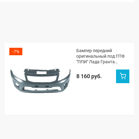
Бампер передний
-7%
оригинальный под ПТФ
"ППИ" Лада Гранта
лифтбек (Серое олово
607)
8 160 руб.