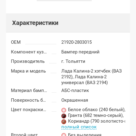
Характеристики
OEM
21920-2803015
Компонент кузова
Бампер передний
Производитель
г. Тольятти
Марка и модель
Лада Калина-2 хэтчбек (ВАЗ
2192),
Лада Калина-2
универсал (ВАЗ 2194)
Материал бампера
АБС-пластик
Поверхность бампера
Окрашенная
Цвет покраски Лада Калина-2
Белое облако (240 белый)
,
Гранта (682 темно-серый)
,
Кориандр (790 золотисто-кор
полный список
Второй цвет
Без выделения
,