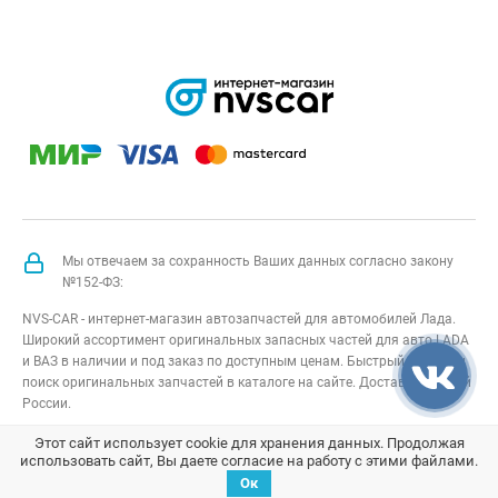
Мы отвечаем за сохранность Ваших данных согласно закону
№152-ФЗ:
NVS-CAR - интернет-магазин автозапчастей для автомобилей Лада.
Широкий ассортимент оригинальных запасных частей для авто LADA
и ВАЗ в наличии и под заказ по доступным ценам. Быстрый подбор и
поиск оригинальных запчастей в каталоге на сайте. Доставка по всей
России.
NVS-CAR
© 2014 –
2026
Все права защищены
карта сайта
;
Этот сайт использует cookie для хранения данных. Продолжая
использовать сайт, Вы даете согласие на работу с этими файлами.
Договор оферта
;
Политика конфиденциальности
Ок