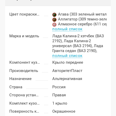
Цвет покраски Лада Гранта
Агава (303 зеленый металлик)
,
Аллигатор (309 темно-зеленый
Алмазное серебро (611 серебр
полный список
Марка и модель
Лада Калина-2 хэтчбек (ВАЗ
2192),
Лада Калина-2
универсал (ВАЗ 2194),
Лада
Гранта седан (ВАЗ 2190),
полный список
Компонент кузова
Крыло переднее
Производитель
АвторитетПласт
Назначение
Альтернативная
Страна
Россия
Сторона установки
Правая
Комплект кузовных деталей
1 крыло
Поверхность крыла
Окрашенное