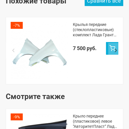
Похожие товары
Крылья передние
-7%
(стеклопластиковые)
комплект Лада Гранта,
Калина-2
(неокрашенные)
7 500 руб.
Смотрите также
Крыло переднее
-9%
(пластиковое) левое
"АвторитетПласт" Лада